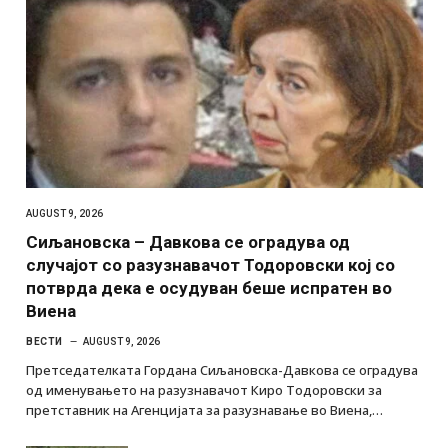
AUGUST 9, 2026
Сиљановска – Давкова се оградува од
случајот со разузнавачот Тодоровски кој со
потврда дека е осудуван беше испратен во
Виена
ВЕСТИ
AUGUST 9, 2026
Претседателката Гордана Сиљановска-Давкова се оградува
од именувањето на разузнавачот Киро Тодоровски за
претставник на Агенцијата за разузнавање во Виена,…