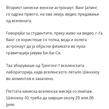
Вториот кинески женски астронаут, Ванг Јапинг,
го одржа првото, на ова земја, видео предавање
од вселената.
Говорејќи за студентите, преку живо на видео, г-ѓа
Ванг се користеше со топка, вода и колега
астронаут да ја објасни физиката во нула-
гравитација јавува Би-Би-Си.
Таа зборуваше од Тјангонг-1 вселенската
лабораторија, каде вселенското летало Шензхоу
во моментов е закачено.
Петтата кинеска вселенска мисија со екипаж,
Шензхоу -10, треба да заврши околу 25 или 26
јуни.