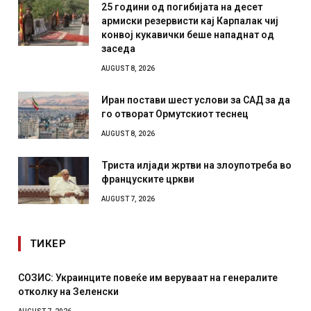
25 години од погибијата на десет
армиски резервисти кај Карпалак чиј
конвој кукавички беше нападнат од
заседа
AUGUST 8, 2026
Иран постави шест услови за САД за да
го отворат Ормутскиот теснец
AUGUST 8, 2026
Триста илјади жртви на злоупотреба во
француските цркви
AUGUST 7, 2026
ТИКЕР
СОЗИС: Украинците повеќе им веруваат на генералите
отколку на Зеленски