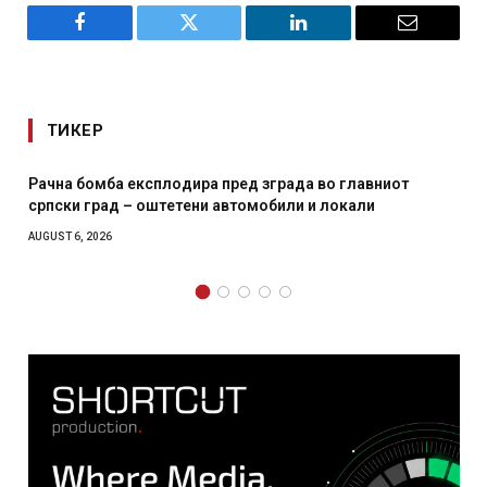
Facebook
Twitter
LinkedIn
Email
ТИКЕР
д зграда во главниот
И Данска се милитарилизира – в
омобили и локали
месечна воена
AUGUST 4, 2026