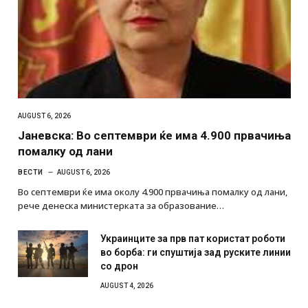
AUGUST 6, 2026
Јаневска: Во септември ќе има 4.900 првачиња
помалку од лани
ВЕСТИ
AUGUST 6, 2026
Во септември ќе има околу 4.900 првачиња помалку од лани,
рече денеска министерката за образование…
Украинците за прв пат користат роботи
во борба: ги спуштија зад руските линии
со дрон
AUGUST 4, 2026