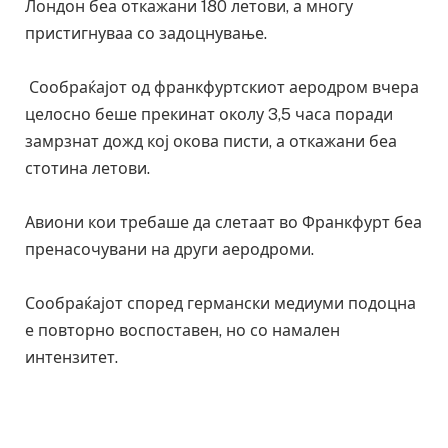
Лондон беа откажани 180 летови, а многу
пристигнуваа со задоцнување.
Сообраќајот од франкфуртскиот аеродром вчера
целосно беше прекинат околу 3,5 часа поради
замрзнат дожд кој окова писти, а откажани беа
стотина летови.
Авиони кои требаше да слетаат во Франкфурт беа
пренасочувани на други аеродроми.
Сообраќајот според германски медиуми подоцна
е повторно воспоставен, но со намален
интензитет.