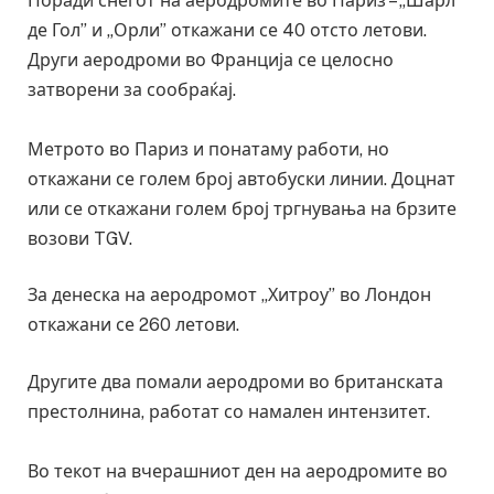
Поради снегот на аеродромите во Париз – „Шарл
де Гол” и „Орли” откажани се 40 отсто летови.
Други аеродроми во Франција се целосно
затворени за сообраќај.
Метрото во Париз и понатаму работи, но
откажани се голем број автобуски линии. Доцнат
или се откажани голем број тргнувања на брзите
возови TGV.
За денеска на аеродромот „Хитроу” во Лондон
откажани се 260 летови.
Другите два помали аеродроми во британската
престолнина, работат со намален интензитет.
Во текот на вчерашниот ден на аеродромите во