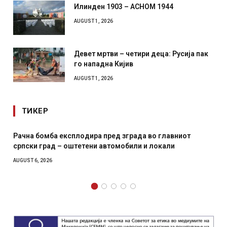
Илинден 1903 – АСНОМ 1944
AUGUST 1, 2026
Девет мртви – четири деца: Русија пак
го нападна Кијив
AUGUST 1, 2026
ТИКЕР
 експлодира пред зграда во главниот
И Данска се ми
 – оштетени автомобили и локали
месечна воена
AUGUST 4, 2026