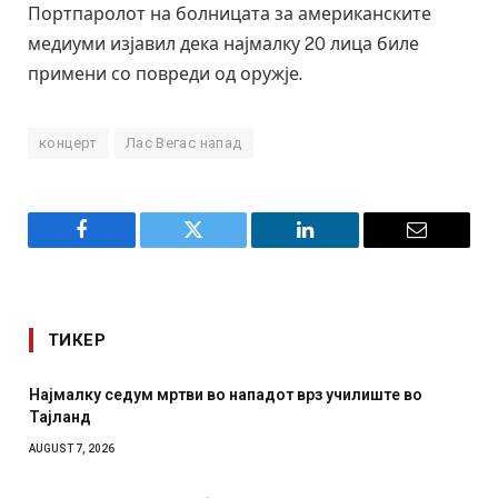
Портпаролот на болницата за американските
медиуми изјавил дека најмалку 20 лица биле
примени со повреди од оружје.
концерт
Лас Вегас напад
Facebook
Twitter
LinkedIn
Email
ТИКЕР
 нападот врз училиште во
СОЗИС: Украинците повеќе им
отколку на Зеленски
AUGUST 7, 2026