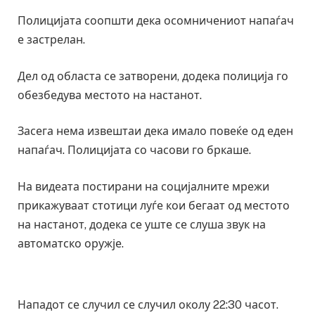
Полицијата соопшти дека осомничениот напаѓач
е застрелан.
Дел од областа се затворени, додека полиција го
обезбедува местото на настанот.
Засега нема извештаи дека имало повеќе од еден
напаѓач. Полицијата со часови го бркаше.
На видеата постирани на социјалните мрежи
прикажуваат стотици луѓе кои бегаат од местото
на настанот, додека се уште се слуша звук на
автоматско оружје.
Нападот се случил се случил околу 22:30 часот.