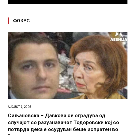
ФОКУС
AUGUST 9, 2026
Сиљановска – Давкова се оградува од
случајот со разузнавачот Тодоровски кој со
потврда дека е осудуван беше испратен во