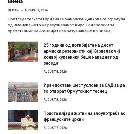
Виена
ВЕСТИ
AUGUST 9, 2026
Претседателката Гордана Сиљановска-Давкова се оградува
од именувањето на разузнавачот Киро Тодоровски за
претставник на Агенцијата за разузнавање во Виена,…
25 години од погибијата на десет
армиски резервисти кај Карпалак чиј
конвој кукавички беше нападнат од
заседа
AUGUST 8, 2026
Иран постави шест услови за САД за да
го отворат Ормутскиот теснец
AUGUST 8, 2026
Триста илјади жртви на злоупотреба во
француските цркви
AUGUST 7, 2026