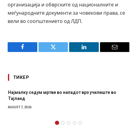
организација и обврските од националните и
меѓународните документи за човекови права, се
вели во соопштението од ЛДП.
Facebook
Twitter
LinkedIn
Email
ТИКЕР
Најмалку седум мртви во нападот врз училиште во
СОЗ
Тајланд
отк
AUGUST 7, 2026
AUGUS