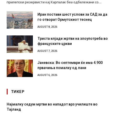
прилепски резервисти кај Карпалак беа одбележани со…
Иран постави шест услови за САД за да
го отворат Ормутскиот теснец
AUGUST 8, 2026
Триста илјади жртви на злоупотреба во
француските цркви
AUGUST 7, 2026
Јаневска: Во септември ќе има 4.900
првачиња помалку од лани
AUGUST 6, 2026
ТИКЕР
Најмалку седум мртви во нападот врз училиште во
Тајланд