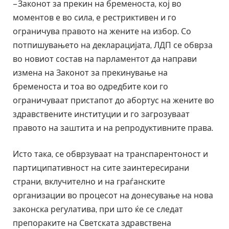
– Законот за прекин на бременоста, кој во
моментов е во сила, е рестриктивен и го
ограничува правото на жените на избор. Со
потпишувањето на декларацијата, ЛДП се обврза
во новиот состав на парламентот да направи
измена на Законот за прекинување на
бременоста и тоа во одредбите кои го
ограничуваат пристапот до абортус на жените во
здравствените институции и го загрозуваат
правото на заштита и на репродуктивните права.
Исто така, се обврзуваат на транспарентоност и
партиципативност на сите заинтересирани
страни, вклучително и на граѓанските
организации во процесот на донесување на нова
законска регулатива, при што ќе се следат
препораките на Светската здравствена