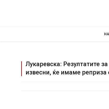
Н
Лукаревска: Резултатите за
извесни, ќе имаме реприза
Детали за експлозијата во гла
Русија – жена носела бомба, к
биде убиен?
AUGUST 2, 2026