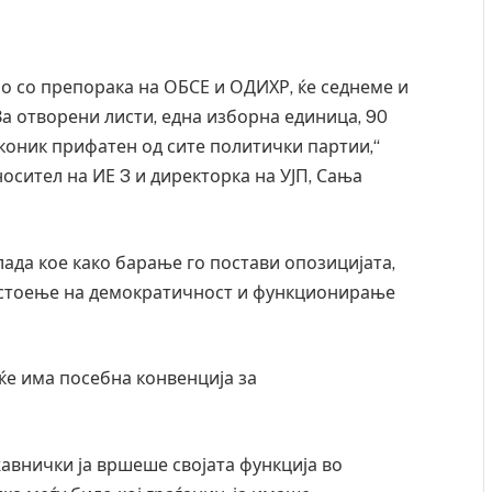
о со препорака на ОБСЕ и ОДИХР, ќе седнеме и
За отворени листи, една изборна единица, 90
коник прифатен од сите политички партии,“
осител на ИЕ 3 и директорка на УЈП, Сања
лада кое како барање го постави опозицијата,
постоење на демократичност и функционирање
ќе има посебна конвенција за
.
жавнички ја вршеше својата функција во