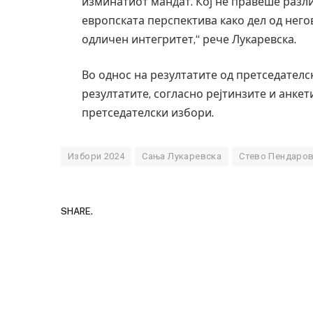
изминатиот мандат. Кој не правеше разли
европската перспектива како дел од него
одличен интегритет,“ рече Лукаревска.
Во однос на резултатите од претседателс
резултатите, согласно рејтинзите и анкет
претседателски избори.
Избори 2024
Сања Лукаревска
Стево Пендаро
SHARE.
Детали за експлозиј
Русија – жена носел
биде убиен?
AUGUST 2, 2026