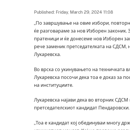
Published: Friday, March 29, 2024 11:08
„По завршување на овие избори, повторн
ќе разговараме за нов Изборен законик. 
пратеници и ќе донесеме нов Изборен за
рече заменик претседателката на СДСМ, н
Лукаревска.
Во врска со укинувањето на техничката в
Лукаревска посочи дека тоа е доказ за 
на институциите.
Лукаревска најави дека во вторник СДСМ 
претседателскиот кандидат Пендаровски
„Тоа е кандидат кој обединуваи многу др