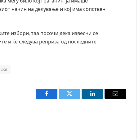
ка меѓу било кој граѓанин, ја имаше
виот начин на делување и кој има сопствен
ките избори, таа посочи дека извесни се
ите и ќе следува реприза од последните
вски
Facebook
Twitter
LinkedIn
Email
ата во главниот град на
СОЗИС: Украинците повеќе им 
а бомба, кој требало да
генералите отколку на Зеленс
AUGUST 7, 2026