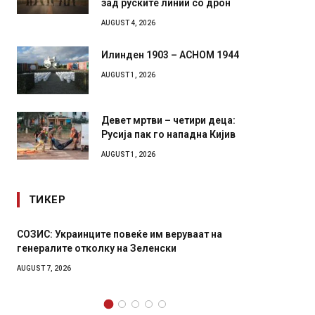
зад руските линии со дрон
AUGUST 4, 2026
Илинден 1903 – АСНОМ 1944
AUGUST 1, 2026
Девет мртви – четири деца:
Русија пак го нападна Кијив
AUGUST 1, 2026
ТИКЕР
веруваат на
Рачна бомба експлодира пред зграда во
ки
главниот српски град – оштетени автомо
локали
AUGUST 6, 2026