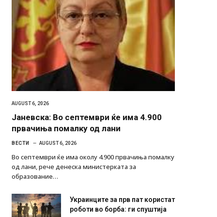
AUGUST 6, 2026
Јаневска: Во септември ќе има 4.900
првачиња помалку од лани
ВЕСТИ
AUGUST 6, 2026
Во септември ќе има околу 4.900 првачиња помалку
од лани, рече денеска министерката за
образование…
Украинците за прв пат користат
роботи во борба: ги спуштија