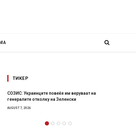
МА
ТИКЕР
а
Рачна бомба експлодира пред зграда во
главниот српски град – оштетени автомобили и
локали
AUGUST 6, 2026