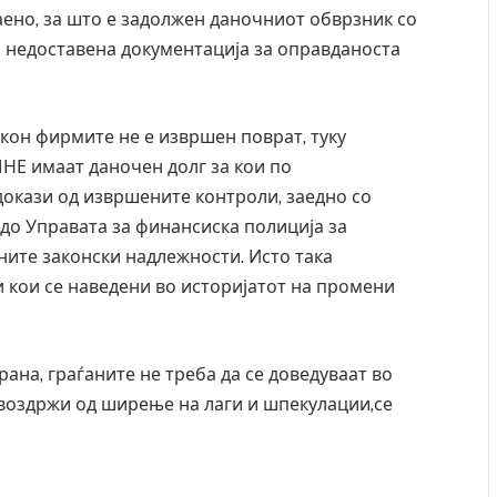
аено, за што е задолжен даночниот обврзник со
 недоставена документација за оправданоста
 кон фирмите не е извршен поврат, туку
НЕ имаат даночен долг за кои по
докази од извршените контроли, заедно со
до Управата за финансиска полиција за
ите законски надлежности. Исто така
 кои се наведени во историјатот на промени
ана, граѓаните не треба да се доведуваат во
воздржи од ширење на лаги и шпекулации,се