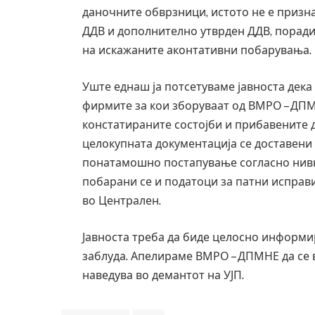
даночните обврзници, истото не е призн
ДДВ и дополнително утврден ДДВ, поради
на искажаните аконтативни побарувања.
Уште еднаш ја потсетуваме јавноста дека
фирмите за кои зборуваат од ВМРО – ДПМ
констатираните состојби и прибавените 
целокупната документација се доставени 
понатамошно постапување согласно нивн
побарани се и податоци за патни исправи
во Централен.
Јавноста треба да биде целосно информир
заблуда. Апелираме ВМРО – ДПМНЕ да се 
наведува во демантот на УЈП.