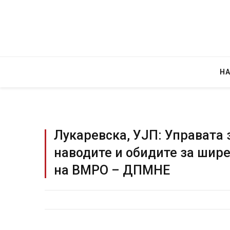
Н
Лукаревска, УЈП: Управата 
наводите и обидите за шир
на ВМРО – ДПМНЕ