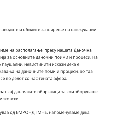
 наводите и обидите за ширење на шпекулации
оиме на располагање, преку нашата Даночна
ција за основните даночни поими и процеси. На
 паушални, невистинити искази дека е
навања на даночните поми и процеси. Во таа
се во делот со нафтената афера.
рат кај даночните обврзници за кои зборуваше
илковски.
руваа од ВМРО – ДПМНЕ, напоменуваме дека,