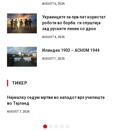
AUGUST 6, 2026
Украинците за прв пат користат
роботи во борба: ги спуштија
зад руските линии со дрон
AUGUST 4, 2026
Илинден 1903 – АСНОМ 1944
AUGUST 1, 2026
ТИКЕР
малку седум мртви во нападот врз училиште
СОЗИС: Украин
Тајланд
генералите от
ST 7, 2026
AUGUST 7, 2026