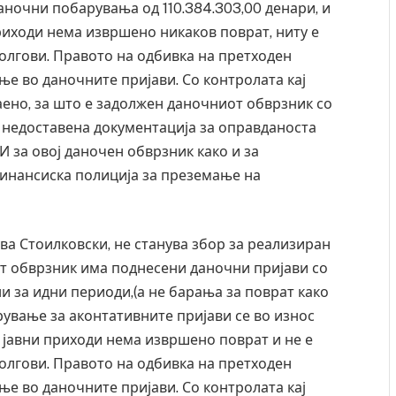
ночни побарувања од 110.384.303,00 денари, и
риходи нема извршено никаков поврат, ниту е
лгови. Правото на одбивка на претходен
е во даночните пријави. Со контролата кај
аено, за што е задолжен даночниот обврзник со
 недоставена документација за оправданоста
 за овој даночен обврзник како и за
финансиска полиција за преземање на
ва Стоилковски, не станува збор за реализиран
иот обврзник има поднесени даночни пријави со
 за идни периоди,(а не барања за поврат како
Уште двајца починаа од повредите во ресторан
Нај
во главниот град на Русуија – експлозивот бил
во 
рување за аконтативните пријави се во износ
завиткан како роденденски подарок
а јавни приходи нема извршено поврат и не е
AUGU
AUGUST 2, 2026
лгови. Правото на одбивка на претходен
е во даночните пријави. Со контролата кај