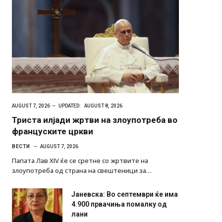
AUGUST 7, 2026
UPDATED:
AUGUST 8, 2026
Триста илјади жртви на злоупотреба во
француските цркви
ВЕСТИ
AUGUST 7, 2026
Папата Лав XIV ќе се сретне со жртвите на
злоупотреба од страна на свештеници за…
Јаневска: Во септември ќе има
4.900 првачиња помалку од
лани