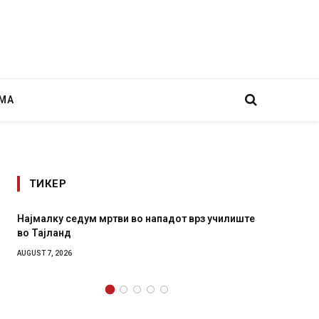
МА
ТИКЕР
седум мртви во нападот врз училиште
СОЗИС: Украинците п
д
генералите отколку 
6
AUGUST 7, 2026