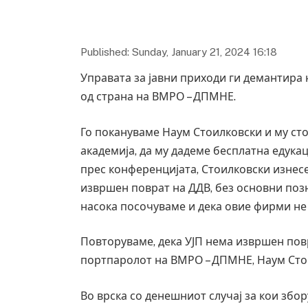
Published: Sunday, January 21, 2024 16:18
Управата за јавни приходи ги демантира
од страна на ВМРО – ДПМНЕ.
Го покануваме Наум Стоилковски и му ст
академија, да му дадеме бесплатна едука
прес конференцијата, Стоилковски изнесе
извршен поврат на ДДВ, без основни поз
насока посочуваме и дека овие фирми не 
Повторуваме, дека УЈП нема извршен пов
портпаролот на ВМРО – ДПМНЕ, Наум Сто
Во врска со денешниот случај за кои збо