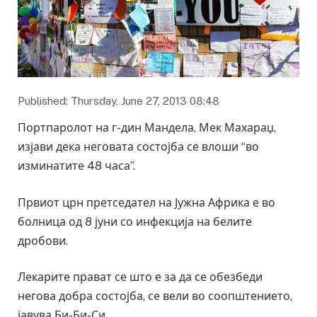
Published: Thursday, June 27, 2013 08:48
Портпаролот на г-дин Мандела, Мек Махараџ,
изјави дека неговата состојба се влоши “во
изминатите 48 часа”.
Првиот црн претседател на Јужна Африка е во
болница од 8 јуни со инфекција на белите
дробови.
Лекарите прават се што е за да се обезбеди
негова добра состојба, се вели во соопштението,
јавува Би-Би-Си.