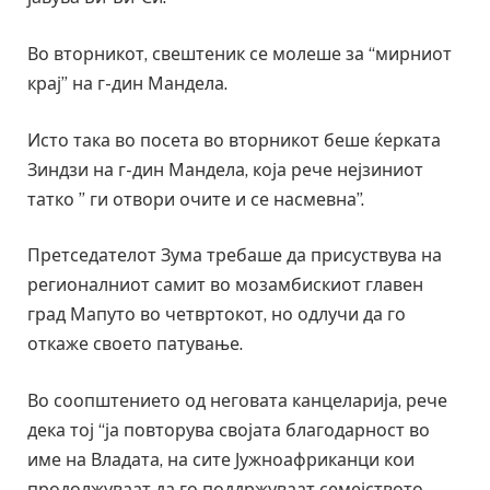
Во вторникот, свештеник се молеше за “мирниот
крај” на г-дин Мандела.
Исто така во посета во вторникот беше ќерката
Зиндзи на г-дин Мандела, која рече нејзиниот
татко ” ги отвори очите и се насмевна”.
Претседателот Зума требаше да присуствува на
регионалниот самит во мозамбискиот главен
град Мапуто во четвртокот, но одлучи да го
откаже своето патување.
Во соопштението од неговата канцеларија, рече
дека тој “ја повторува својата благодарност во
име на Владата, на сите Јужноафриканци кои
продолжуваат да го поддржуваат семејството