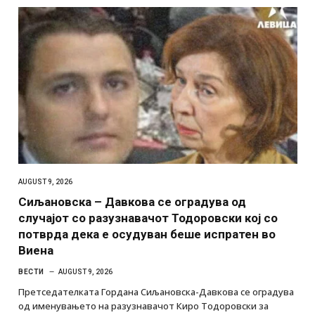
AUGUST 9, 2026
Сиљановска – Давкова се оградува од
случајот со разузнавачот Тодоровски кој со
потврда дека е осудуван беше испратен во
Виена
ВЕСТИ
AUGUST 9, 2026
Претседателката Гордана Сиљановска-Давкова се оградува
од именувањето на разузнавачот Киро Тодоровски за