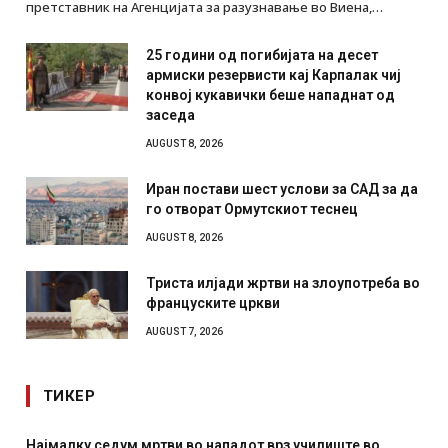
претставник на Агенцијата за разузнавање во Виена,…
25 години од погибијата на десет
армиски резервисти кај Карпалак чиј
конвој кукавички беше нападнат од
заседа
AUGUST 8, 2026
Иран постави шест услови за САД за да
го отворат Ормутскиот теснец
AUGUST 8, 2026
Триста илјади жртви на злоупотреба во
француските цркви
AUGUST 7, 2026
ТИКЕР
дум мртви во нападот врз училиште во
СОЗИС: Украинц