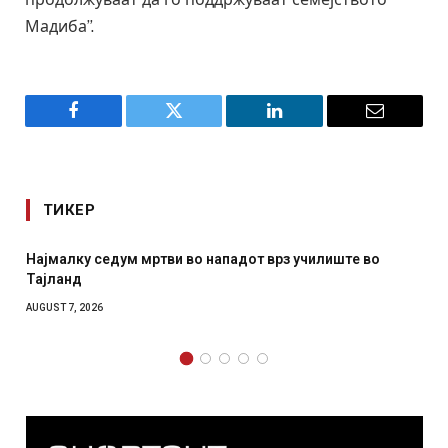
Мадиба”.
Facebook
Twitter
LinkedIn
Email
ТИКЕР
 нападот врз училиште во
СОЗИС: Украинците повеќе им
отколку на Зеленски
AUGUST 7, 2026