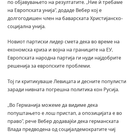
по објавувањето на резултатите. „Ние ѝ требаме
на Европската унија”, додаде Вебер кој е
долгогодишен член на баварската Христијанско-
социјална унија.
Новиот партиски лидер смета дека во време на
економска криза и војна на границите на ЕУ,
Европската народна партија ги нуди најдобрите
решенија за европските проблеми.
Тој ги критикуваше Левицата и десните популисти
заради нивната погрешна политика кон Русија.
„Во Германија можеме да видиме дека
попуштањето е лош пристап, а опозицијата е во
право”, рече Вебер додавајќи дека германската
Влада предводена од социјалдемократите чиј