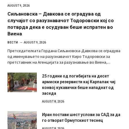
AUGUST 9, 2026
Сиљановска – Давкова се оградува од
случајот со разузнавачот Тодоровски кој со
потврда дека е осудуван беше испратен во
Виена
ВЕСТИ
AUGUST 9, 2026
Претседателката Гордана Сиљановска-Давкова се оградува
од именувањето на разузнавачот Киро Тодоровски за
претставник на Агенцијата за разузнавање во Виена,…
25 години од погибијата на десет
армиски резервисти кај Карпалак чиј
конвој кукавички беше нападнат од
заседа
AUGUST 8, 2026
Иран постави шест услови за САД за да
го отворат Ормутскиот теснец
AUGUST 8, 2026