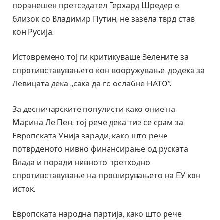
поранешен претседател Герхард Шредер е
близок со Владимир Путин, не зазела тврд став
кон Русија.
Истовремено тој ги критикуваше Зелените за
спротивставувањето кон вооружување, додека за
Левицата дека „сака да го ослабне НАТО”.
За десничарските популисти како оние на
Марина Ле Пен, тој рече дека тие се срам за
Европската Унија заради, како што рече,
потврденото нивно финансирање од руската
Влада и поради нивното претходно
спротивставување на проширувањето на ЕУ кон
исток.
Европската народна партија, како што рече