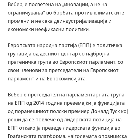
Вебер, е посветена на „иновации, а не на
ограничувања” во борбата против климатските
промени и не сака деиндустријализација и
економски неефикасни политики.
Европската народна партија (ЕПП) е политичка
групација од десниот центар со најбројна
пратеничка група во Европскиот парламент, со
свои членови за претседатели на Европскиот
парламент и на Еврокомисијата.
Вебер е претседател на парламентарната група
на ЕПП од 2014 година преземајќи ја функцијата
од поранешниот полски премиер Доналд Туск кој
реши да се повлече од лидерската позиција на
ЕПП откако ја презеде лидерската функција во
Граѓанската платформа, најголемата опозициска