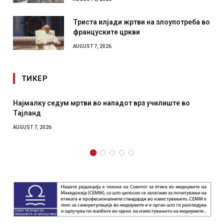
Триста илјади жртви на злоупотреба во
француските цркви
AUGUST 7, 2026
ТИКЕР
Најмалку седум мртви во нападот врз училиште во
СОЗ
Тајланд
отк
AUGUST 7, 2026
AUGUS