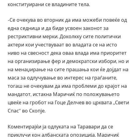
конституирани се владините тела.
-Се очекува во вторник да има можеби повеќе од
една седница и да биде усвоен законот за
рестриктивни мерки. Доколкку сите политички
актери кои учествуваат во владата се на исто
ниво на свесност дека оваа влада има приоритет
на организирање фер и демократски избори, но и
на менаџирање на сите прашања кои ќе дојдат на
маса за одлучување во интерес на граѓаните,
тогаш не очекувам да има проблеми до крајот на
мандатот, истакна Маричиќ по положувањето
цвеќе на гробот на Гоце Делчев во црквата „Свети
Спас“ во Скопје.
Коментирајќи ја одлуката на Таравари да се
приклучи кон албанската опозиција, Маричиќ