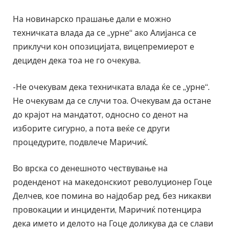
На новинарско прашање дали е можно
техничката влада да се „урне“ ако Алијанса се
приклучи кон опозицијата, вицепремиерот е
дециден дека тоа не го очекува.
-Не очекувам дека техничката влада ќе се „урне“.
Не очекувам да се случи тоа. Очекувам да остане
до крајот на мандатот, односно со денот на
изборите сигурно, а пота веќе се други
процедурите, подвлече Маричиќ.
Во врска со денешното чествување на
роденденот на македонскиот револуционер Гоце
Делчев, кое помина во најдобар ред, без никакви
провокации и инциденти, Маричиќ потенцира
дека името и делото на Гоце доликува да се слави