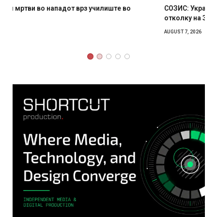
СОЗИС: Украинците повеќе им веруваат на генералите
отколку на Зеленски
AUGUST 7, 2026