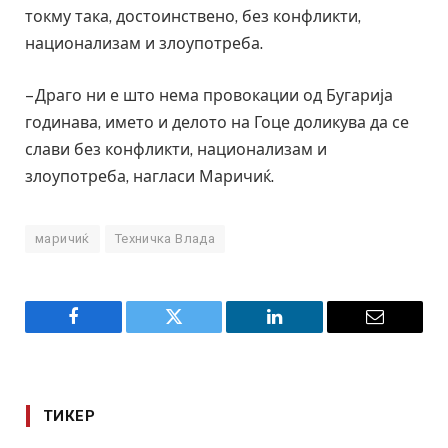
токму така, достоинствено, без конфликти,
национализам и злоупотреба.
– Драго ни е што нема провокации од Бугарија
годинава, името и делото на Гоце доликува да се
слави без конфликти, национализам и
злоупотреба, нагласи Маричиќ.
маричиќ
Техничка Влада
Facebook
Twitter
LinkedIn
Email
ТИКЕР