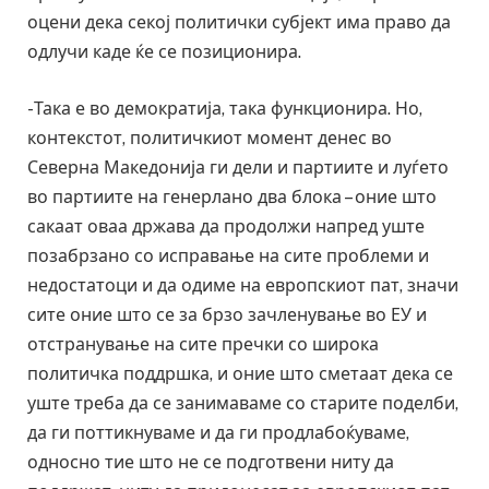
оцени дека секој политички субјект има право да
одлучи каде ќе се позиционира.
-Така е во демократија, така функционира. Но,
контекстот, политичкиот момент денес во
Северна Македонија ги дели и партиите и луѓето
во партиите на генерлано два блока – оние што
сакаат оваа држава да продолжи напред уште
позабрзано со исправање на сите проблеми и
недостатоци и да одиме на европскиот пат, значи
сите оние што се за брзо зачленување во ЕУ и
отстранување на сите пречки со широка
политичка поддршка, и оние што сметаат дека се
уште треба да се занимаваме со старите поделби,
да ги поттикнуваме и да ги продлабоќуваме,
односно тие што не се подготвени ниту да