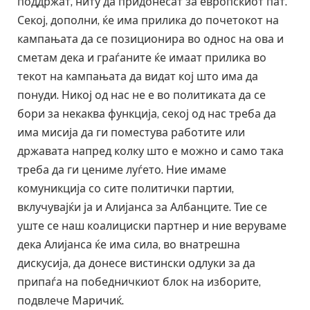
поддржат, ниту да придонесат за европскиот пат.
Секој, дополни, ќе има прилика до почетокот на
кампањата да се позиционира во однос на ова и
сметам дека и граѓаните ќе имаат прилика во
текот на кампањата да видат кој што има да
понуди. Никој од нас не е во политиката да се
бори за некаква функција, секој од нас треба да
има мисија да ги поместува работите или
државата напред колку што е можно и само така
треба да ги цениме луѓето. Ние имаме
комуникција со сите политички партии,
вклучувајќи ја и Алијанса за Албанците. Тие се
уште се наш коалициски партнер и ние веруваме
дека Алијанса ќе има сила, во внатрешна
дискусија, да донесе вистински одлуки за да
припаѓа на победничкиот блок на изборите,
подвлече Маричиќ.