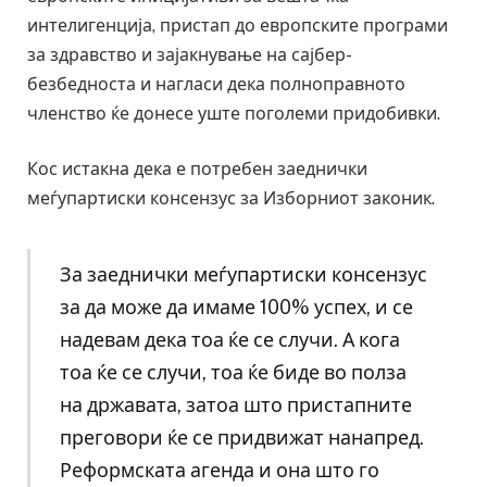
интелигенција, пристап до европските програми
за здравство и зајакнување на сајбер-
безбедноста и нагласи дека полноправното
членство ќе донесе уште поголеми придобивки.
Кос истакна дека е потребен заеднички
меѓупартиски консензус за Изборниот законик.
За заеднички меѓупартиски консензус
за да може да имаме 100% успех, и се
надевам дека тоа ќе се случи. А кога
тоа ќе се случи, тоа ќе биде во полза
на државата, затоа што пристапните
преговори ќе се придвижат нанапред.
Реформската агенда и она што го