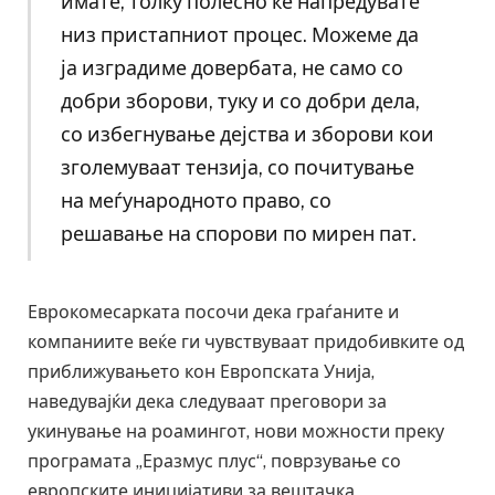
имате, толку полесно ќе напредувате
низ пристапниот процес. Можеме да
ја изградиме довербата, не само со
добри зборови, туку и со добри дела,
со избегнување дејства и зборови кои
зголемуваат тензија, со почитување
на меѓународното право, со
решавање на спорови по мирен пат.
Еврокомесарката посочи дека граѓаните и
компаниите веќе ги чувствуваат придобивките од
приближувањето кон Европската Унија,
наведувајќи дека следуваат преговори за
укинување на роамингот, нови можности преку
програмата „Еразмус плус“, поврзување со
европските иницијативи за вештачка