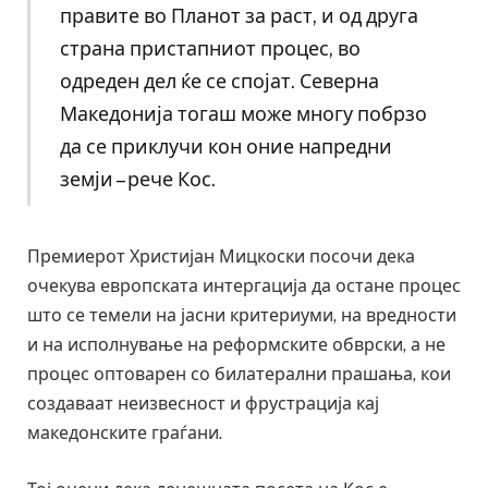
правите во Планот за раст, и од друга
страна пристапниот процес, во
одреден дел ќе се спојат. Северна
Македонија тогаш може многу побрзо
да се приклучи кон оние напредни
земји – рече Кос.
Премиерот Христијан Мицкоски посочи дека
очекува европската интергација да остане процес
што се темели на јасни критериуми, на вредности
и на исполнување на реформските обврски, а не
процес оптоварен со билатерални прашања, кои
создаваат неизвесност и фрустрација кај
македонските граѓани.