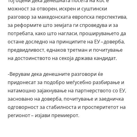
Тој оцени дека денешната посета на Кос е
можност за отворен, искрен и суштински
разговор за македонската европска перспектива,
за реформите што земјата ги спроведува и за
потребата, како што нагласи, проширувањето да
остане доследно на принципите на ЕУ – доверба,
предвидливост, еднаков третман и почитување
на достоинството на секоја држава кандидат.
-Верувам дека денешните разговори ќе
придонесат за подобро меѓусебно разбирање и
натамошно зајакнување на партнерството со ЕУ,
засновано на доверба, почитување и заедничка
одговорност за стабилноста и просперитетот на
регионот – изјави премиерот.