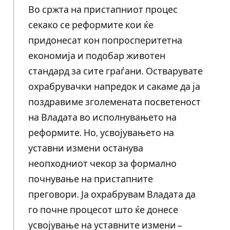
Во сржта на пристапниот процес
секако се реформите кои ќе
придонесат кон попросперитетна
економија и подобар животен
стандард за сите граѓани. Остварувате
охрабрувачки напредок и сакаме да ја
поздравиме зголемената посветеност
на Владата во исполнувањето на
реформите. Но, усвојувањето на
уставни измени останува
неопходниот чекор за формално
почнување на пристапните
преговори. Ја охрабрувам Владата да
го почне процесот што ќе донесе
усвојување на уставните измени –