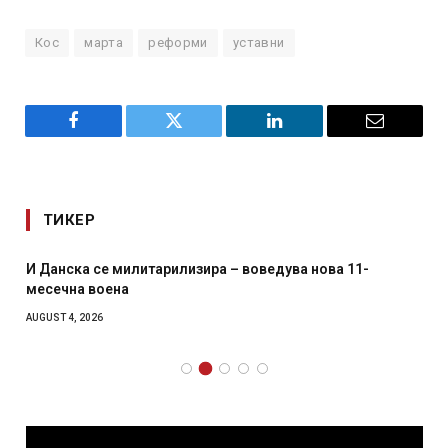
Кос
марта
реформи
уставни
Facebook
Twitter
LinkedIn
Email
ТИКЕР
И Данска се милитарилизира – воведува нова 11-
месечна воена
AUGUST 4, 2026