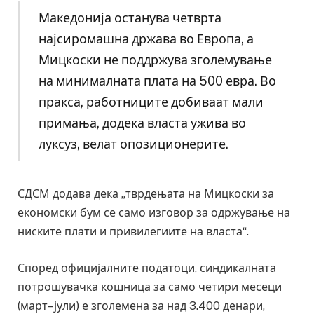
Македонија останува четврта
најсиромашна држава во Европа, а
Мицкоски не поддржува зголемување
на минималната плата на 500 евра. Во
пракса, работниците добиваат мали
примања, додека власта ужива во
луксуз, велат опозиционерите.
СДСМ додава дека „тврдењата на Мицкоски за
економски бум се само изговор за одржување на
ниските плати и привилегиите на власта“.
Според официјалните податоци, синдикалната
потрошувачка кошница за само четири месеци
(март–јули) е зголемена за над 3.400 денари,