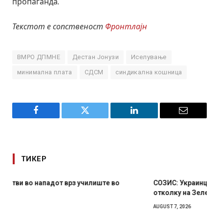
пропаганда.
Текстот е сопственост
Фронтлајн
ВМРО ДПМНЕ
Дестан Јонузи
Иселување
минимална плата
СДСМ
синдикална кошница
Facebook
Twitter
LinkedIn
Email
ТИКЕР
СОЗИС: Украинците повеќе им веруваат на генералите
отколку на Зеленски
AUGUST 7, 2026