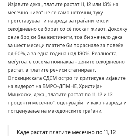
Изјавите дека „платите растат 11, 12 или 13% на
месечно ниво“ не се само неточни, туку
претставуваат и навреда за граѓаните кои
секојдневно се борат со сè поскап живот. Доколку
овие бројки беа вистинити, тоа би значело дека
за шест месеци платите би пораснале за повеќе
од 60%, а за една година над 130%. Реалноста,
меѓутоа, е сосема поинаква – цените секојдневно
растат, а платите речиси стагнираат.
Опозициската СДСМ остро ги критикува изјавите
на лидерот на ВМРО-ДПМНЕ, Христијан
Мицкоски, дека „платите растат по 11, 12 и 13
проценти месечно“, оценувајќи ги како навреда и
потценување на македонските граѓани.
Каде растат платите месечно по 11, 12