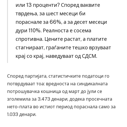
или 13 проценти? Според ваквите
тврдења, за шест месеци би
пораснале за 66%, а за десет месеци
дури 110%. Реалноста е сосема
спротивна. Цените растат, а платите
стагнираат, граѓаните тешко врзуваат
крај со крај, наведуваат од СДСМ.
Според партијата, статистичките податоци го
потврдуваат тоа: вредноста на синдикалната
потрошувачка кошница од март до јули се
зголемила за 3.473 денари, додека просечната
нето-плата во истиот период пораснала само за
1.033 денари.