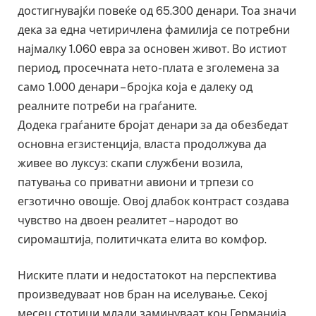
достигнувајќи повеќе од 65.300 денари. Тоа значи
дека за една четиричлена фамилија се потребни
најмалку 1.060 евра за основен живот. Во истиот
период, просечната нето-плата е зголемена за
само 1.000 денари – бројка која е далеку од
реалните потреби на граѓаните.
Додека граѓаните бројат денари за да обезбедат
основна егзистенција, власта продолжува да
живее во луксуз: скапи службени возила,
патувања со приватни авиони и трпези со
егзотично овошје. Овој длабок контраст создава
чувство на двоен реалитет – народот во
сиромаштија, политичката елита во комфор.
Ниските плати и недостатокот на перспектива
произведуваат нов бран на иселување. Секој
месец стотици млади заминуваат кон Германија,