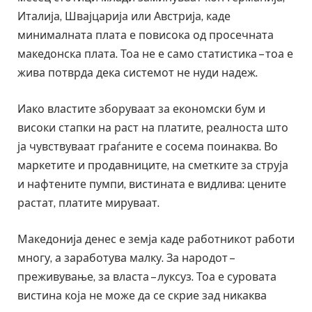
Италија, Швајцарија или Австрија, каде
минималната плата е повисока од просечната
македонска плата. Тоа не е само статистика – тоа е
жива потврда дека системот не нуди надеж.
Иако властите зборуваат за економски бум и
високи стапки на раст на платите, реалноста што
ја чувствуваат граѓаните е сосема поинаква. Во
маркетите и продавниците, на сметките за струја
и нафтените пумпи, вистината е видлива: цените
растат, платите мируваат.
Македонија денес е земја каде работникот работи
многу, а заработува малку. За народот –
преживување, за власта – луксуз. Тоа е суровата
вистина која не може да се скрие зад никаква