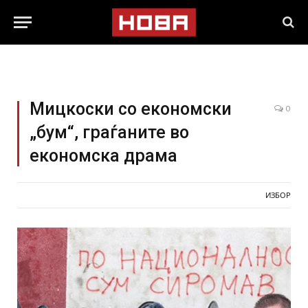
Мицкоски со економски
0
„бум“, граѓаните во
економска драма
ИЗБОР