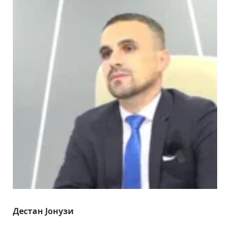
Дестан Јонузи