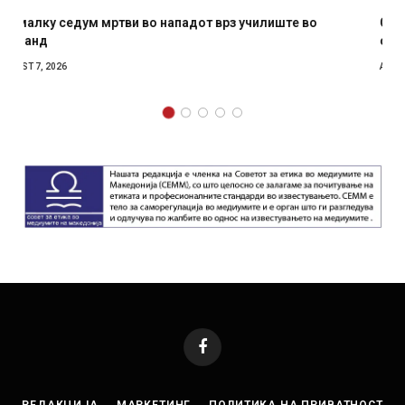
СОЗИС: Украинците повеќе им веруваат на генералите
отколку на Зеленски
AUGUST 7, 2026
Facebook