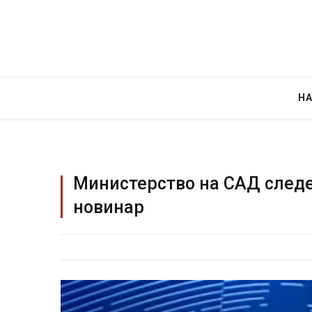
Н
Министерство на САД следе
новинар
Детали за експлозијата во гла
Русија – жена носела бомба, к
биде убиен?
AUGUST 2, 2026