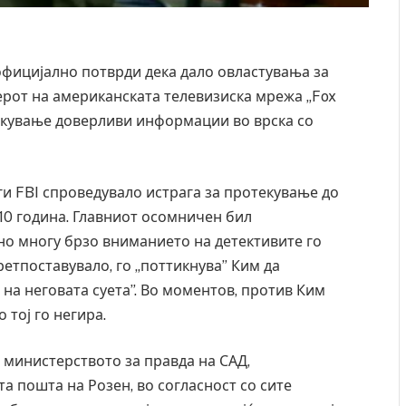
фицијално потврди дека дало овластувања за
рот на американската телевизиска мрежа „Fox
текување доверливи информации во врска со
и FBI спроведувало истрага за протекување до
0 година. Главниот осомничен бил
но многу брзо вниманието на детективите го
претпоставувало, го „поттикнува” Ким да
на неговата суета”. Во моментов, против Ким
тој го негира.
 министерството за правда на САД,
а пошта на Розен, во согласност со сите