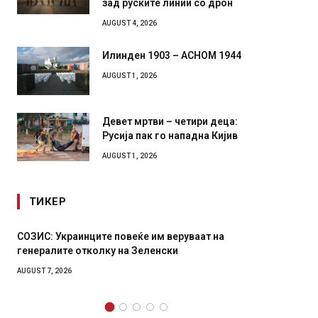
роботи во борба: ги спуштија
зад руските линии со дрон
AUGUST 4, 2026
Илинден 1903 – АСНОМ 1944
AUGUST 1, 2026
Девет мртви – четири деца:
Русија пак го нападна Кијив
AUGUST 1, 2026
ТИКЕР
м веруваат на
Рачна бомба експлодира пред зграда 
енски
главниот српски град – оштетени авт
локали
AUGUST 6, 2026