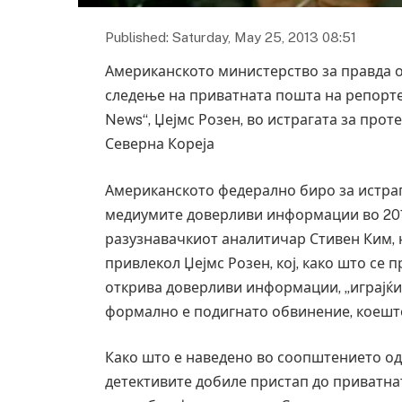
Published: Saturday, May 25, 2013 08:51
Американското министерство за правда о
следење на приватната пошта на репорте
News“, Џејмс Розен, во истрагата за про
Северна Кореја
Американското федерално биро за истраг
медиумите доверливи информации во 201
разузнавачкиот аналитичар Стивен Ким, 
привлекол Џејмс Розен, кој, како што се 
открива доверливи информации, „играјќи 
формално е подигнато обвинение, коешто 
Како што е наведено во соопштението од
детективите добиле пристап до приватнат