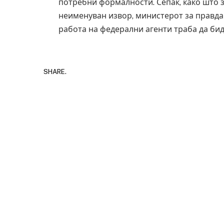
потребни формалности. Сепак, како што з
неименуван извор, министерот за правда
работа на федерални агенти траба да бид
SHARE.
Детали за експло
Русија – жена но
биде убиен?
AUGUST 2, 2026