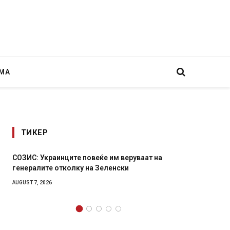
МА
ТИКЕР
а
Рачна бомба експлодира пред зграда во
главниот српски град – оштетени автомобили и
локали
AUGUST 6, 2026