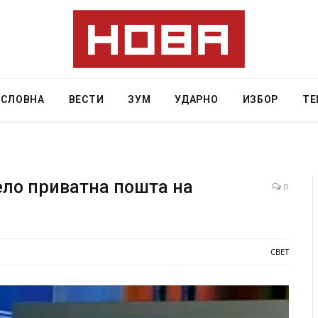
АСЛОВНА
ВЕСТИ
ЗУМ
УДАРНО
ИЗБОР
ТЕ
ло приватна пошта на
0
вниот град на
СОЗИС: Украинците повеќе им веруваат н
ој требало да
генералите отколку на Зеленски
СВЕТ
AUGUST 7, 2026