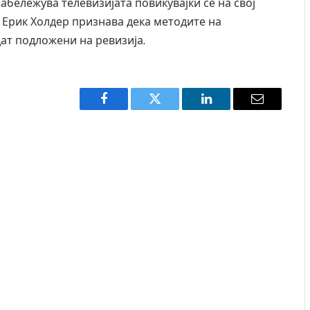
абележува телевизијата повикувајќи се на свој
 Ерик Холдер признава дека методите на
ат подложени на ревизија.
Facebook
Twitter
LinkedIn
Email
зијата во главниот град на
СОЗИС: Украинците повеќе и
села бомба, кој требало да
генералите отколку на Зел
AUGUST 7, 2026