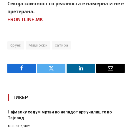
Секоја сличност со реалноста е намерна и не е
претерана.
FRONTLINE.MK
бруек
Мицкоски
сатира
Facebook
Twitter
LinkedIn
Email
ТИКЕР
во
СОЗИС: Украинците повеќе им веруваат на генералит
отколку на Зеленски
AUGUST 7, 2026