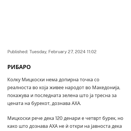
Published: Tuesday, February 27, 2024 11:02
РИБАРО
Колку Мицкоски нема допирна точка со
реалноста во која живее народот во Македонија,
покажува и последната зелена што ја тресна за
цената на бурекот, дознава АХА.
Мицкоски рече дека 120 денари е четврт бурек, но
како што дознава АХА не ѝ откри на јавноста дека