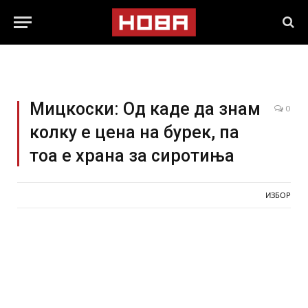
Мицкоски: Од каде да знам
0
колку е цена на бурек, па
тоа е храна за сиротиња
ИЗБОР