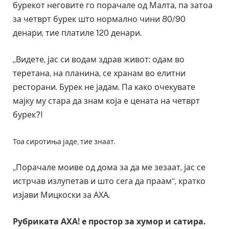
бурекот неговите го порачале од Малта, па затоа
за четврт бурек што нормално чини 80/90
денари, тие платиле 120 денари.
„Видете, јас си водам здрав живот: одам во
теретана, на планина, се хранам во елитни
ресторани. Бурек не јадам. Па како очекувате
мајку му стара да знам која е цената на четврт
бурек?!
Тоа сиротиња јаде, тие знаат.
„Порачале моиве од дома за да ме зезаат, јас се
истрчав излупетав и што сега да праам“, кратко
изјави Мицкоски за АХА.
Рубриката АХА! е простор за хумор и сатира.