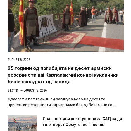
AUGUST 8, 2026
25 години од погибијата на десет армиски
резервисти кај Карпалак чиј конвој кукавички
беше нападнат од заседа
ВЕСТИ
AUGUST 8, 2026
Дваесет и пет години од загинувањето на десетте
прилепски резервисти кај Карпалак беа одбележани со…
Иран постави шест услови за САД за да
го отворат Ормутскиот теснец