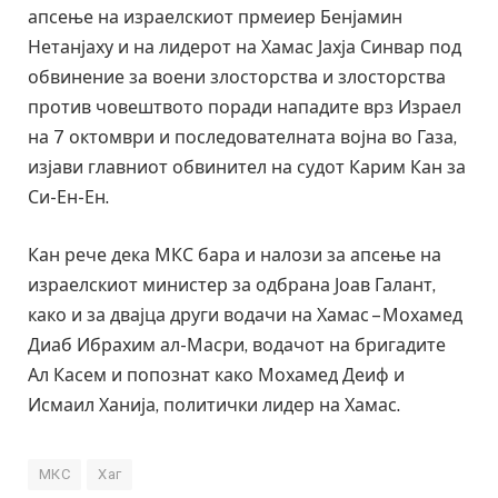
апсење на израелскиот прмеиер Бенјамин
Нетанјаху и на лидерот на Хамас Јахја Синвар под
обвинение за воени злосторства и злосторства
против човештвото поради нападите врз Израел
на 7 октомври и последователната војна во Газа,
изјави главниот обвинител на судот Карим Кан за
Си-Ен-Ен.
Кан рече дека МКС бара и налози за апсење на
израелскиот министер за одбрана Јоав Галант,
како и за двајца други водачи на Хамас – Мохамед
Диаб Ибрахим ал-Масри, водачот на бригадите
Ал Касем и попознат како Мохамед Деиф и
Исмаил Ханија, политички лидер на Хамас.
МКС
Хаг