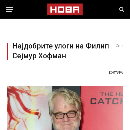
Најдобрите улоги на Филип
0
Сејмур Хофман
КУЛТУРА