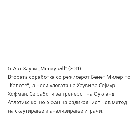
5. Арт Хауви „Moneyball“ (2011)
Втората соработка со режисерот Бенет Милер по
„Капоте“, ја носи улогата на Хауви за Сејмур
Хофман. Се работи за тренерот на Оукланд
Атлетикс кој не е фан на радикалниот нов метод
на скаутирање и анализирање играчи.