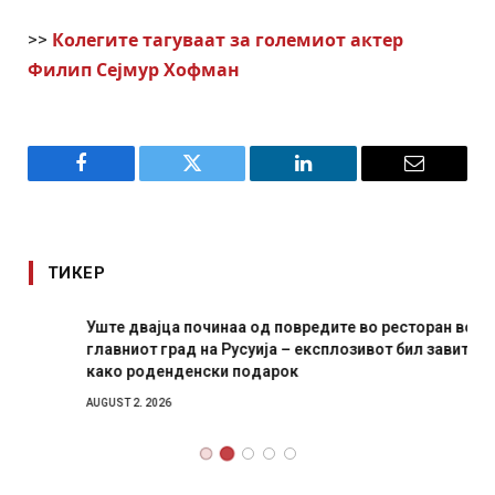
>>
Колегите тагуваат за големиот актер
Филип Сејмур Хофман
Facebook
Twitter
LinkedIn
Email
ТИКЕР
Уште двајца починаа од повредите во ресторан во
главниот град на Русуија – експлозивот бил завиткан
како роденденски подарок
AUGUST 2, 2026