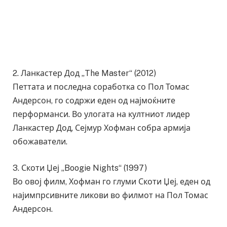
2. Ланкастер Дод „The Master“ (2012)
Петтата и последна соработка со Пол Томас
Андерсон, го содржи еден од најмоќните
перформанси. Во улогата на култниот лидер
Ланкастер Дод, Сејмур Хофман собра армија
обожаватели.
3. Скоти Џеј „Boogie Nights“ (1997)
Во овој филм, Хофман го глуми Скоти Џеј, еден од
најимпрсивните ликови во филмот на Пол Томас
Андерсон.