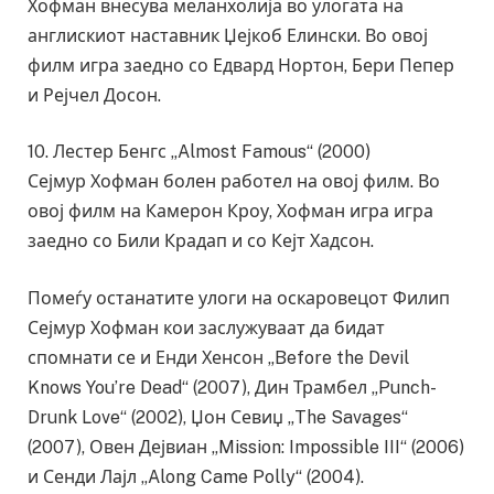
Хофман внесува меланхолија во улогата на
англискиот наставник Џејкоб Елински. Во овој
филм игра заедно со Едвард Нортон, Бери Пепер
и Рејчел Досон.
10. Лестер Бенгс „Almost Famous“ (2000)
Сејмур Хофман болен работел на овој филм. Во
овој филм на Камерон Кроу, Хофман игра игра
заедно со Били Крадап и со Кејт Хадсон.
Помеѓу останатите улоги на оскаровецот Филип
Сејмур Хофман кои заслужуваат да бидат
спомнати се и Енди Хенсон „Before the Devil
Knows You’re Dead“ (2007), Дин Трамбел „Punch-
Drunk Love“ (2002), Џон Севиџ „The Savages“
(2007), Овен Дејвиан „Mission: Impossible III“ (2006)
и Сенди Лајл „Along Came Polly“ (2004).