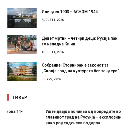
Илинден 1903 – АСНОМ 1944
AUGUST 1, 2026
Девет мртви – четири деца: Русија пак
го нападна Кијив
AUGUST 1, 2026
Собрание: Сторниран е законот за
„Скопје град на културата без тендери“
JULY 29, 2026
ТИКЕР
Уште двајца починаа од повредите во ресторан во
главниот град на Русуија – експлозивот бил завиткан
како роденденски подарок