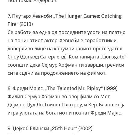
Пол Томас Андерсон.
7. Плутарх Хевнсби „The Hunger Games: Catching
Fire“ (2013)
Се работи за една од последните улоги на платно
на починатиот актер. Хевнсби е соработник и
доверливо лице на корумпираниот претседател
Сноу (Доналд Сатерленд). Компанијата „Lionsgate“
соопшти дека Сејмур Хофман ги завршил речиси
сите сцени за продолжението на филмот.
8. Фреди Мајлс, „The Talented Mr. Ripley“ (1999)
Филип Сејмур Хофман во овој филм со Мет
Дејмон, Џуд Ло, Гвинет Платроу, и Кејт Бланшет, ја
игра улогата на богатиот и познат Фреди Мајлс.
9. Џејкоб Елински „25th Hour“ (2002)