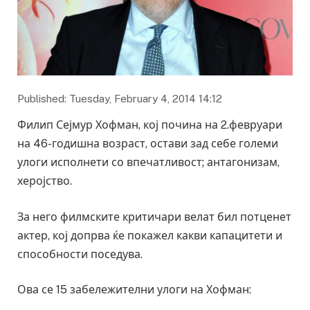
Published: Tuesday, February 4, 2014 14:12
Филип Сејмур Хофман, кој почина на 2.февруари
на 46-годишна возраст, остави зад себе големи
улоги исполнети со впечатливост; антагонизам,
херојство.
За него филмските критичари велат бил потценет
актер, кој допрва ќе покажел какви капацитети и
способности поседува.
Ова се 15 забележителни улоги на Хофман: