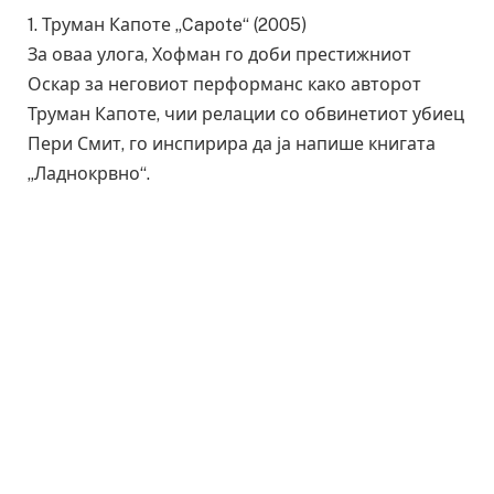
1. Труман Капоте „Capote“ (2005)
За оваа улога, Хофман го доби престижниот
Оскар за неговиот перформанс како авторот
Труман Капоте, чии релации со обвинетиот убиец
Пери Смит, го инспирира да ја напише книгата
„Ладнокрвно“.