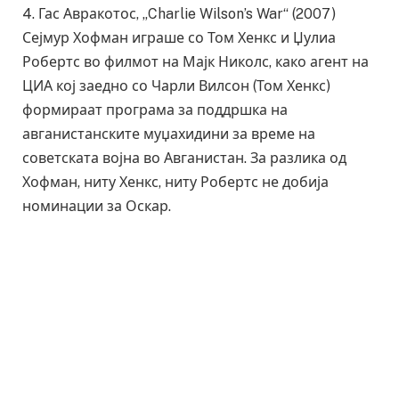
4. Гас Авракотос, „Charlie Wilson’s War“ (2007)
Сејмур Хофман играше со Том Хенкс и Џулиа
Робертс во филмот на Мајк Николс, како агент на
ЦИА кој заедно со Чарли Вилсон (Том Хенкс)
формираат програма за поддршка на
авганистанските муџахидини за време на
советската војна во Авганистан. За разлика од
Хофман, ниту Хенкс, ниту Робертс не добија
номинации за Оскар.