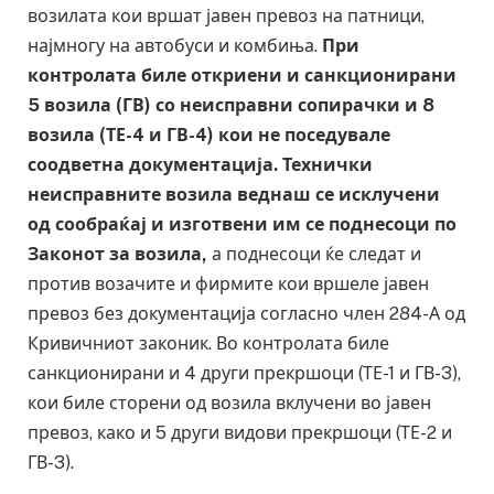
возилата кои вршат јавен превоз на патници,
најмногу на автобуси и комбиња.
При
контролата биле откриени и санкционирани
5 возила (ГВ) со неисправни сопирачки и 8
возила (ТЕ-4 и ГВ-4) кои не поседувале
соодветна документација. Технички
неисправните возила веднаш се исклучени
од сообраќај и изготвени им се поднесоци по
Законот за возила,
а поднесоци ќе следат и
против возачите и фирмите кои вршеле јавен
превоз без документација согласно член 284-А од
Кривичниот законик. Во контролата биле
санкционирани и 4 други прекршоци (ТЕ-1 и ГВ-3),
кои биле сторени од возила вклучени во јавен
превоз, како и 5 други видови прекршоци (ТЕ-2 и
ГВ-3).