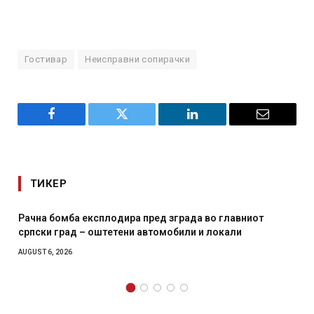
Гостивар
Неисправни сопирачки
Facebook
Twitter
LinkedIn
Email
ТИКЕР
д зграда во главниот
И Данска се милитарилизира – в
омобили и локали
месечна воена
AUGUST 4, 2026