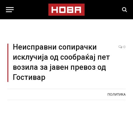
Неисправни сопирачки
0
исклучија од сообраќај пет
возила за јавен превоз од
Гостивар
ПОЛИТИКА