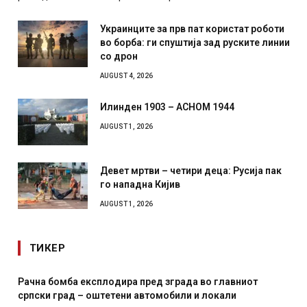
Украинците за прв пат користат роботи
во борба: ги спуштија зад руските линии
со дрон
AUGUST 4, 2026
Илинден 1903 – АСНОМ 1944
AUGUST 1, 2026
Девет мртви – четири деца: Русија пак
го нападна Кијив
AUGUST 1, 2026
ТИКЕР
сплодира пред зграда во главниот
И Данска се милита
оштетени автомобили и локали
месечна воена