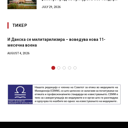
„Скопје град на културата без тендери“
JULY 29, 2026
ТИКЕР
И Данска се милитарилизира – воведува нова 11-
Ушт
месечна воена
гла
как
AUGUST 4, 2026
AUGUS