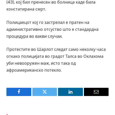
(43), кој бил пренесен во болница каде била
констатирана смрт.
Полицаецот кој го застрелал е пратен на
административно отсуство што е стандардна
процедура во вакви случаи.
Протестите во Шарлот следат само неколку часа
откако полицијата во градот Талса во Оклахома
уби невооружен маж, исто така од
афроамериканско потекло.
Facebook
Twitter
LinkedIn
Email