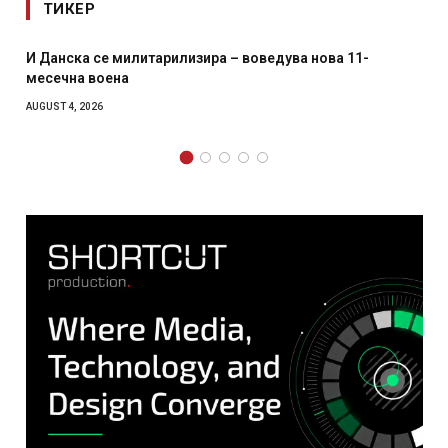
ТИКЕР
изира – воведува нова 11-
Уште двајца починаа од п
главниот град на Русуија 
како роденденски подар
AUGUST 2, 2026