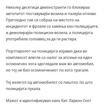
Неколку десетици демонстранти го блокираа
автопатот поставувајќи возила и палејќи огнови.
Претходно тие се собраа на местото на
инцидентот и фрлале со камења кон полицајците,
и демолирајќи полициски возила, а полицијата
употребила солзавец за да ги растера.
Портпаролот на полицијата изјавил дека во
комплексот влегле со налог за апсење на еден
осомничен, кога здогледале маж во автомобил,
но тој не бил осомничениот по кого трагале.
Тој излегол од автомобилот со пиштол, по што
полицијата пукала.
Мажот е идентификуван како Кит Лајмон Скот