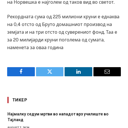
на Норвешка е најголем од таков вид во светот.
Рекордната сума од 225 милиони круни е еднаква
на 0,4 отсто од Бруто домашниот производ на
земјата и на три отсто од суверениот фонд. Таа е
за 20 милијарди круни поголема од сумата,
наменета за оваа година
Facebook
Twitter
LinkedIn
Email
ТИКЕР
Најмалку седум мртви во нападот врз училиште во
Тајланд
AUGUST 7, 2026