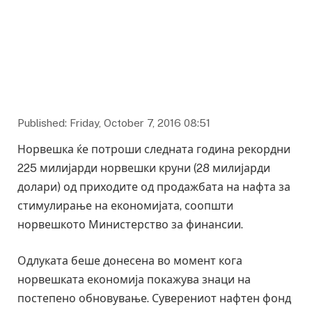
royal-palace-oslo-norway
Published: Friday, October 7, 2016 08:51
Норвешка ќе потроши следната година рекордни
225 милијарди норвешки круни (28 милијарди
долари) од приходите од продажбата на нафта за
стимулирање на економијата, соопшти
норвешкото Министерство за финансии.
Одлуката беше донесена во момент кога
норвешката економија покажува знаци на
постепено обновување. Суверениот нафтен фонд