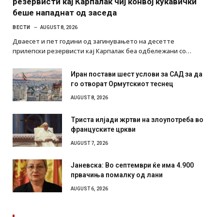
резервисти кај Карпалак чиј конвој кукавички
беше нападнат од заседа
ВЕСТИ
AUGUST 8, 2026
Дваесет и пет години од загинувањето на десетте
прилепски резервисти кај Карпалак беа одбележани со…
Иран постави шест услови за САД за да
го отворат Ормутскиот теснец
AUGUST 8, 2026
Триста илјади жртви на злоупотреба во
француските цркви
AUGUST 7, 2026
Јаневска: Во септември ќе има 4.900
првачиња помалку од лани
AUGUST 6, 2026