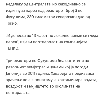
недалеку од централата, но секојдневно се
издигнува пареа над реакторот број 3 во
Фукушима, 230 километри северозападно од
Токио.
„И денеска во 13 часот по локално време се гледа
пареа“, изјави портпаролот на компанијата
ТЕПКО.
Три реактори во Фукушима беа оштетени во
разорниот земјотрес и цунами кој ја погоди
Јапонија во 2011 година. Хаваријата предизвика
зрачење која е понатаму ја контаминира водата,
воздухот и земјиштето во околината на
центаралата.