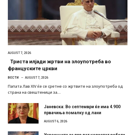
AUGUST 7, 2026
Триста илјади жртви на злоупотреба во
француските цркви
ВЕСТИ
AUGUST 7, 2026
Папата Лав XIV ќе се сретне со жртвите на злоупотреба од
страна на свештеници за…
Јаневска: Во септември ќе има 4.900
првачиња помалку од лани
AUGUST 6, 2026
Украинците за прв пат користат роботи