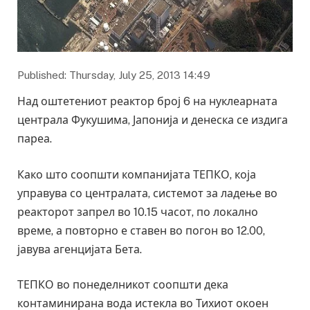
Published: Thursday, July 25, 2013 14:49
Над оштетениот реактор број 6 на нуклеарната
централа Фукушима, Јапонија и денеска се издига
пареа.
Како што соопшти компанијата ТЕПКО, која
управува со централата, системот за ладење во
реакторот запрел во 10.15 часот, по локално
време, а повторно е ставен во погон во 12.00,
јавува агенцијата Бета.
ТЕПКО во понеделникот соопшти дека
контаминирана вода истекла во Тихиот окоен