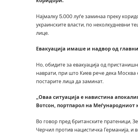
коридори.
Најмалку 5.000 луѓе заминаа преку корид
украинските власти, по неколкудневни те
лице.
Евакуација имаше и надвор од главни
Но, обидите за евакуација од пристаниш
наврати, при што Киев рече дека Москва 
постарите лица да заминат.
„Оваа ситуација е навистина апокалип
Вотсон, портпарол на Меѓународниот 
Во говор пред британските пратеници, Зе
Черчил против нацистичка Германија, и вет