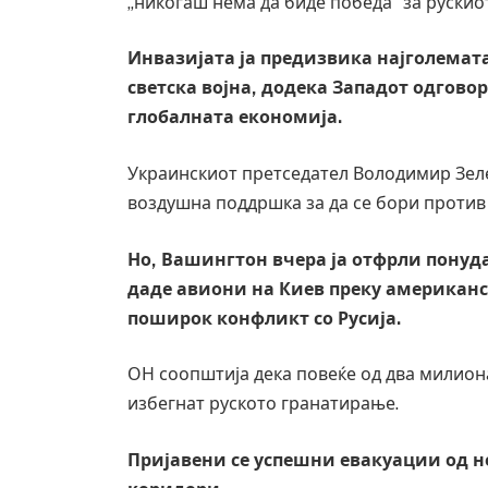
„никогаш нема да биде победа“ за рускио
Инвазијата ја предизвика најголемата
светска војна, додека Западот одгово
глобалната економија.
Украинскиот претседател Володимир Зеле
воздушна поддршка за да се бори против
Но, Вашингтон вчера ја отфрли понуда
даде авиони на Киев преку американс
поширок конфликт со Русија.
Грција: Горат Парос, Андрос, Калимнос,
ОН соопштија дека повеќе од два милион
JULY 30, 2026
избегнат руското гранатирање.
Пријавени се успешни евакуации од 