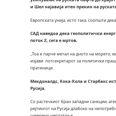
и Шел најавија итен прекин на руската
Европската унија, исто така, соопшти дека
САД наведоа дека геополитички енерг
поток 2, сега е мртов.
„Тоа е парче метал на дното на морето, 
изјави потсекретарот за политички пра
пратеници.
Мекдоналдс, Кока-Кола и Старбакс ист
Русија.
Со растечкиот бран западни санкции, аге
рејтингот на Русија длабоко на непотреб
суверено неплаќање.