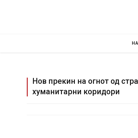
Н
Нов прекин на огнот од стр
хуманитарни коридори
Грција: Горат Парос, Андрос, Калимнос,
JULY 30, 2026