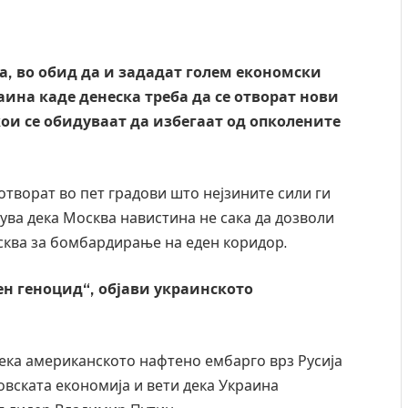
та, во обид да и зададат голем економски
аина каде денеска треба да се отворат нови
и се обидуваат да избегаат од опколените
е отворат во пет градови што нејзините сили ги
ува дека Москва навистина не сака да дозволи
осква за бомбардирање на еден коридор.
ен геноцид“, објави украинското
дека американското нафтено ембарго врз Русија
ковската економија и вети дека Украина