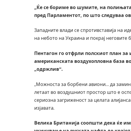
„Ќе се бориме во шумите, на полињата,
пред Парламентот, по што следуваа о
Западните влади се спротивставија на ид
на небото на Украина и покрај неговите 
Пентагон го отфрли полскиот план за
американската воздухопловна база во 
„одржлив“.
„Можноста за борбени авиони… да замина
летаат во воздушниот простор што е оспо
сериозна загриженост за целата алијанс
изјавата.
Велика Британија соопшти дека ќе им
укинување на руската нафта до крајот