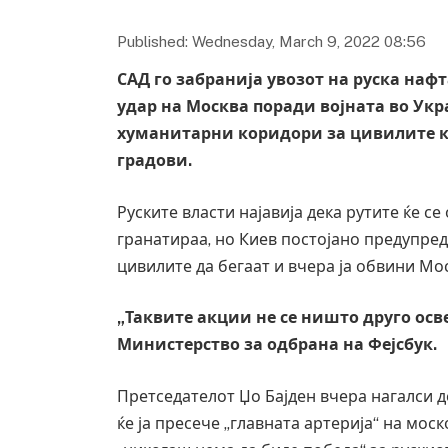
Published: Wednesday, March 9, 2022 08:56
САД го забранија увозот на руска наф
удар на Москва поради војната во Укр
хуманитарни коридори за цивилите ко
градови.
Руските власти најавија дека рутите ќе с
гранатираа, но Киев постојано предупред
цивилите да бегаат и вчера ја обвини М
„Таквите акции не се ништо друго осв
Министерство за одбрана на Фејсбук.
Претседателот Џо Бајден вчера нагалси 
ќе ја пресече „главната артерија“ на мос