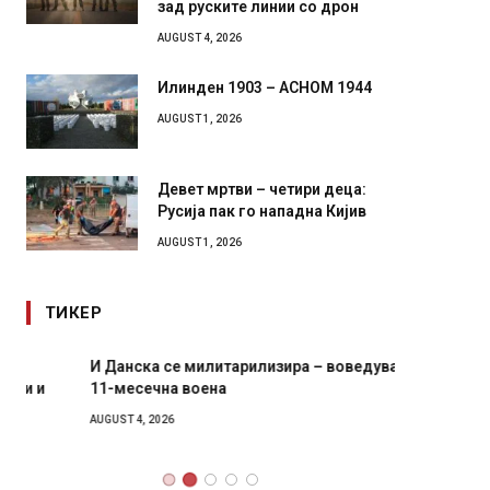
зад руските линии со дрон
AUGUST 4, 2026
Илинден 1903 – АСНОМ 1944
AUGUST 1, 2026
Девет мртви – четири деца:
Русија пак го нападна Кијив
AUGUST 1, 2026
ТИКЕР
И Данска се милитарилизира – воведува нова
Уште д
11-месечна воена
во глав
завитк
AUGUST 4, 2026
AUGUST 2,