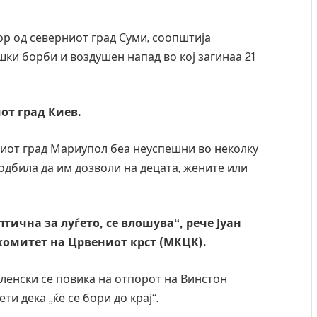
ор од северниот град Суми, соопштија
шки борби и воздушен напад во кој загинаа 21
от град Киев.
ниот град Мариупол беа неуспешни во неколку
одбила да им дозволи на децата, жените или
тична за луѓето, се влошува“, рече Јуан
комитет на Црвениот крст (МКЦК).
ленски се повика на отпорот на Винстон
и дека „ќе се бори до крај“.