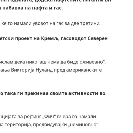
 набавка на нафта и гас.
 ќе го намали увозот на гас за две третини.
етски проект на Кремљ, гасоводот Северен
мислам дека никогаш нема да биде оживеано“,
шања Викторија Нуланд пред американските
о така ги прекинаа своите активности во
нцијата за рејтинг „Фич“ вчера го намали
на територија, предвидувајќи „неминовно“