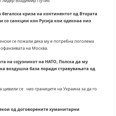
т лидер Владимир Путин.
 бегалска криза на континентот од Втората
ри со санкции кон Русија кои одекнаа низ
нски се пожали дека му е потребна поголема
 офанзивата на Москва.
та на сојузникот на НАТО, Полска да му
ка воздушна база поради стравувањата од
 Крит, …
Рачна бомба експлодира пред зграда во
а цивили се низ границите на Украина за да го
главниот српски град – оштетени автомобили и
локали
AUGUST 6, 2026
некои од договорените хуманитарни