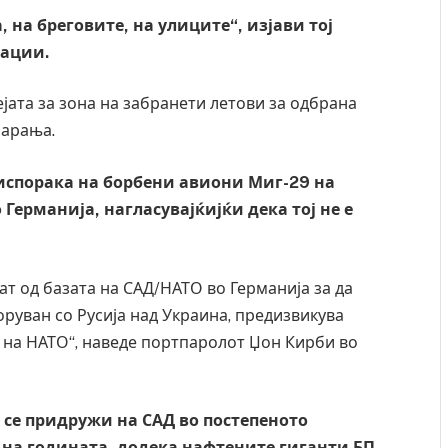
 на бреговите, на улиците“, изјави тој
вации.
ејата за зона на забранети летови за одбрана
барања.
 испорака на борбени авиони Миг-29 на
Германија, нагласувајќијќи дека тој не е
т од базата на САД/НАТО во Германија за да
руван со Русија над Украина, предизвикува
а на НАТО“, наведе портпаролот Џон Кирби во
 се придружи на САД во постепеното
 на годината, додека нафтените гиганти БП