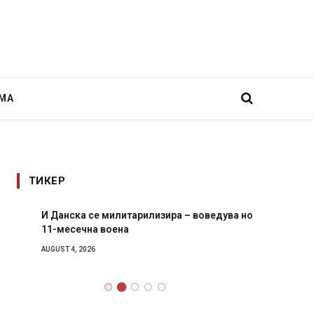
МА
ТИКЕР
И Данска се милитарилизира – воведува нова
Уште д
11-месечна воена
во глав
завитк
AUGUST 4, 2026
AUGUST 2,