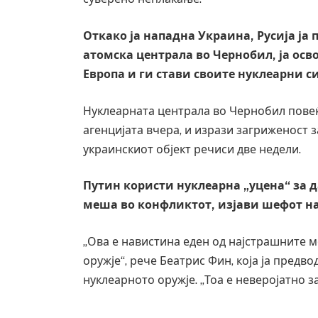
Откако ја нападна Украина, Русија ја
атомска централа во Чернобил, ја осв
Европа и ги стави своите нуклеарни си
Нуклеарната централа во Чернобил повеќ
агенцијата вчера, и изрази загриженост з
украинскиот објект речиси две недели.
Путин користи нуклеарна „уцена“ за д
меша во конфликтот, изјави шефот на
„Ова е навистина еден од најстрашните м
оружје“, рече Беатрис Фин, која ја пред
нуклеарното оружје. „Тоа е неверојатно 