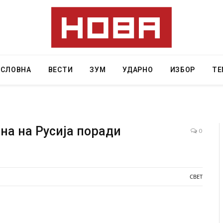
АСЛОВНА
ВЕСТИ
ЗУМ
УДАРНО
ИЗБОР
ТЕ
ана на Русија поради
0
 Крит, …
Рачна бомба експлодира пред зграда во
главниот српски град – оштетени автомобили и
локали
СВЕТ
AUGUST 6, 2026