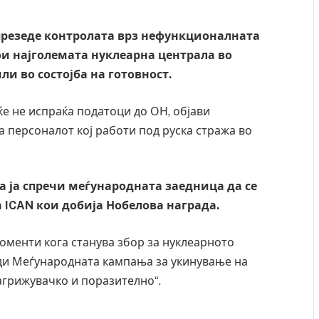
 презеде контролата врз нефункционалната
ои најголемата нуклеарна централа во
ли во состојба на готовност.
е не испраќа податоци до ОН, објави
а персоналот кој работи под руска стража во
а ја спречи меѓународната заедница да се
 ICAN кои добија Нобелова награда.
оменти кога станува збор за нуклеарното
води Меѓународната кампања за укинување на
загрижувачко и поразително“.