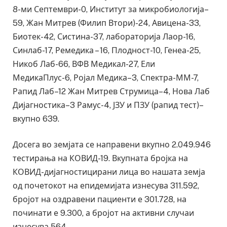
8-ми Септември-0, Институт за микробиологија–
59, Жан Митрев (Филип Втори)-24, Авицена-33,
Биотек-42, Систина-37, лабораторија Лаор-16,
Синлаб-17, Ремедика – 16, Плодност-10, Генеа-25,
Никоб Лаб-66, ВФВ Медикал-27, Ели
МедикаПлус-6, Ројал Медика–3, Спектра-ММ-7,
Рапид Лаб–12 Жан Митрев Струмица–4, Нова Лаб
Дијагностика–3 Рамус-4, ЈЗУ и ПЗУ (рапид тест)–
вкупно 639.
Досега во земјата се направени вкупно 2.049.946
тестирања на КОВИД-19. Вкупната бројка на
КОВИД-дијагностицирани лица во нашата земја
од почетокот на епидемијата изнесува 311.592,
бројот на оздравени пациенти е 301.728, на
починати е 9.300, а бројот на активни случаи
изнесува 564.