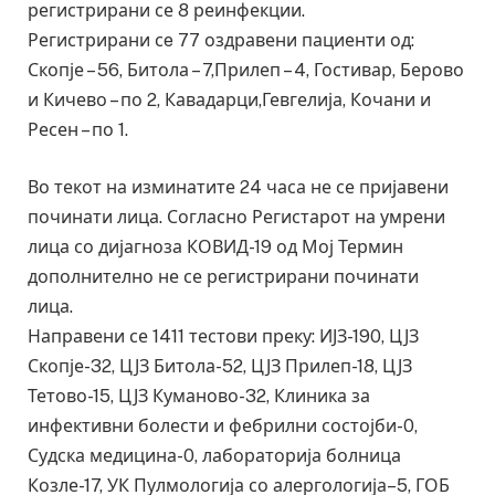
регистрирани се 8 реинфекции.
Регистрирани сe 77 оздравени пациенти од:
Скопје – 56, Битола – 7,Прилеп – 4, Гостивар, Берово
и Кичево – по 2, Кавадарци,Гевгелија, Кочани и
Ресен – по 1.
Во текот на изминатите 24 часа не се пријавени
починати лица. Согласно Регистарот на умрени
лица со дијагноза КОВИД-19 од Мој Термин
дополнително не се регистрирани починати
лица.
Направени се 1411 тестови преку: ИЈЗ-190, ЦЈЗ
Скопје-32, ЦЈЗ Битола-52, ЦЈЗ Прилеп-18, ЦЈЗ
Тетово-15, ЦЈЗ Куманово-32, Клиника за
инфективни болести и фебрилни состојби-0,
Судска медицина-0, лабораторија болница
Козле-17, УК Пулмологија со алергологија–5, ГОБ