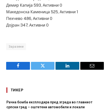
Демир Капија 593, Активни 0
Македонска Каменица 525, Активни 1
Пехчево 486, Активни 0
Дојран 347, Активни 0
Заразени
Facebook
Twitter
LinkedIn
Email
ТИКЕР
И Данска се милитарилизира – воведува нова 11-
месечна воена