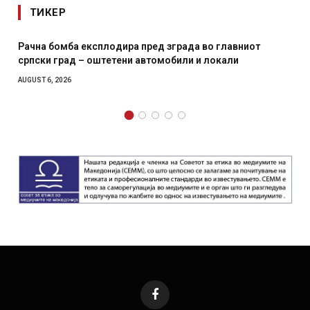
ТИКЕР
И Данска се милитарилизира – воведува нова 11-
месечна воена
AUGUST 4, 2026
Facebook