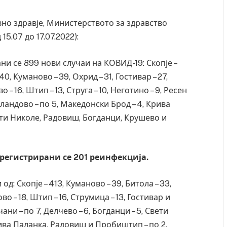
вно здравје, Министерството за здравство
5.07 до 17.07.2022):
ни се 899 нови случаи на КОВИД-19: Скопје –
40, Куманово – 39, Охрид – 31, Гостивар – 27,
о – 16, Штип – 13, Струга – 10, Неготино – 9, Ресен
Валандово – по 5, Македонски Брод – 4, Крива
вети Николе, Радовиш, Богданци, Крушево и
 регистрирани се 201 реинфекција.
: Скопје – 413, Куманово – 39, Битола – 33,
ово – 18, Штип – 16, Струмица – 13, Гостивар и
чани – по 7, Делчево – 6, Богданци – 5, Свети
рива Паланка, Радовиш и Пробиштип – по 2.