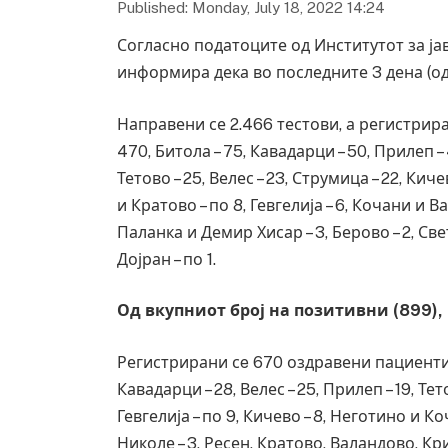
Published: Monday, July 18, 2022 14:24
Согласно податоците од Институтот за ја
информира дека во последните 3 дена (од 1
Направени се 2.466 тестови, а регистрира
470, Битола – 75, Кавадарци – 50, Прилеп – 
Тетово – 25, Велес – 23, Струмица – 22, Кичев
и Кратово – по 8, Гевгелија – 6, Кочани и 
Паланка и Демир Хисар – 3, Берово – 2, С
Дојран – по 1.
Од вкупниот број на позитивни (899),
Регистрирани сe 670 оздравени пациенти од
Кавадарци – 28, Велес – 25, Прилеп – 19, Тет
Гевгелија – по 9, Кичево – 8, Неготино и Ко
Николе – 3, Ресен, Кратово, Валандово, К