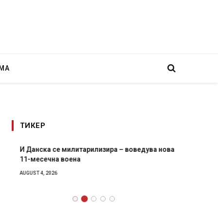
МА
ТИКЕР
И Данска се милитарилизира – воведува нова
Уште д
11-месечна воена
во глав
завитк
AUGUST 4, 2026
AUGUST 2,