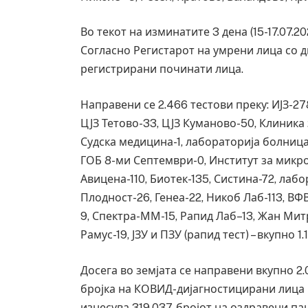
Во текот на изминатите 3 дена (15-17.07.2
Согласно Регистарот на умрени лица со д
регистрирани починати лица.
Направени се 2.466 тестови преку: ИЈЗ-278
ЦЈЗ Тетово-33, ЦЈЗ Куманово-50, Клиника
Судска медицина-1, лабораторија болница
ГОБ 8-ми Септември-0, Институт за микр
Авицена-110, Биотек-135, Систина-72, лабо
Плодност-26, Генеа-22, Никоб Лаб-113, ВФ
9, Спектра-ММ-15, Рапид Лаб–13, Жан Мит
Грција: Горат Парос, Андрос, Калимнос,
Рамус-19, ЈЗУ и ПЗУ (рапид тест) – вкупно 1.
JULY 30, 2026
Досега во земјата се направени вкупно 2
бројка на КОВИД-дијагностицирани лица 
изнесува 319.037, бројот на оздравени пац