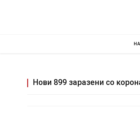
Н
Нови 899 заразени со корон
Грција: Горат Парос, Андрос, Калимнос,
JULY 30, 2026