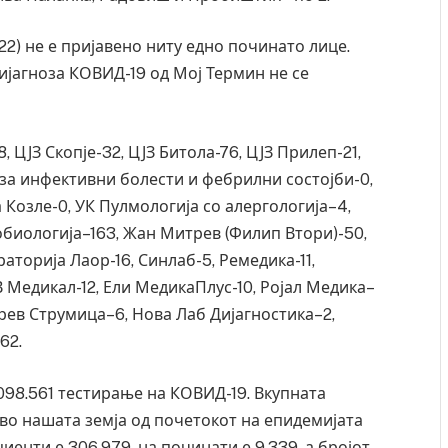
022) не е пријавено ниту едно починато лице.
ијагноза КОВИД-19 од Мој Термин не се
, ЦЈЗ Скопје-32, ЦЈЗ Битола-76, ЦЈЗ Прилеп-21,
 за инфективни болести и фебрилни состојби-0,
 Козле-0, УК Пулмологија со алергологија–4,
обиологија–163, Жан Митрев (Филип Втори)-50,
раторија Лаор-16, Синлаб-5, Ремедика-11,
В Медикал-12, Ели МедикаПлус-10, Ројал Медика–
рев Струмица–6, Нова Лаб Дијагностика–2,
 Крит, …
Рачна бомба експлодира пред зграда во
162.
главниот српски град – оштетени автомобили и
локали
.098.561 тестирање на КОВИД-19. Вкупната
AUGUST 6, 2026
во нашата земја од почетокот на епидемијата
иенти е 306.979, на починати е 9.339, а бројот