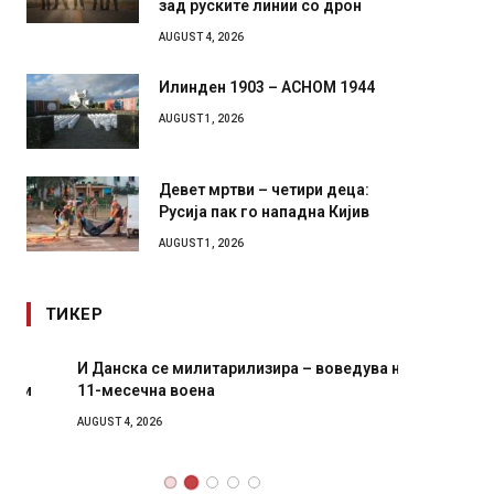
зад руските линии со дрон
AUGUST 4, 2026
Илинден 1903 – АСНОМ 1944
AUGUST 1, 2026
Девет мртви – четири деца:
Русија пак го нападна Кијив
AUGUST 1, 2026
ТИКЕР
И Данска се милитарилизира – воведува нова
Уште д
11-месечна воена
во глав
завитк
AUGUST 4, 2026
AUGUST 2,