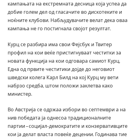
кампањата на екстремната десница која успеа да
добие голем дел од гласачите во дискотеките и
ноќните клубови. Набљудувачите велат дека оваа
кампања не го постигнала својот резултат.
Курц се разбира има свои Фејсбук и Твитер
профил на кои веќе пристигнуваат честитки за
новата функција на кои одговара самиот Курц.
Една од првите честитики дојде до неговиот
шведски колега Карл Билд на кој Курц му вети
набрзо средба, штом положи заклетва како
министер.
Во Австрија се одржаа избори во септември а на
нив победата ја однесоа традиционалните
партии – социјал-демократите и конзервативците
кои ја делат власта повеќе децении. Годинава тие