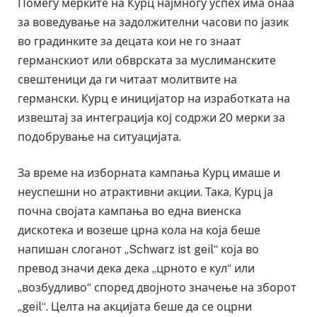
Помеѓу мерките на Курц најмногу успех има онаа
за воведување на задолжителни часови по јазик
во градинките за децата кои не го знаат
германскиот или обврската за муслиманските
свештеници да ги читаат молитвите на
германски. Курц е иницијатор на изработката на
извештај за интеграција кој содржи 20 мерки за
подобрување на ситуацијата.
За време на изборната кампања Курц имаше и
неуспешни но атрактивни акции. Така, Курц ја
почна својата кампања во една виенска
дискотека и возеше црна кола на која беше
напишан слоганот „Schwarz ist geil“ која во
превод значи дека дека „црното е кул“ или
„возбудливо“ според двојното значење на зборот
„geil“. Целта на акцијата беше да се оцрни