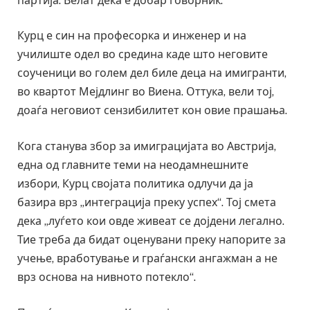
партија. Велат дека е добар говорник.
Курц е син на професорка и инженер и на
училиште одел во средина каде што неговите
соученици во голем дел биле деца на имигранти,
во квартот Мејдлинг во Виена. Оттука, вели тој,
доаѓа неговиот сензибилитет кон овие прашања.
Кога станува збор за имиграцијата во Австрија,
една од главните теми на неодамнешните
избори, Курц својата политика одлучи да ја
базира врз „интеграција преку успех“. Тој смета
дека „луѓето кои овде живеат се дојдени легално.
Тие треба да бидат оценувани преку напорите за
учење, вработување и граѓански ангажман а не
врз основа на нивното потекло“.