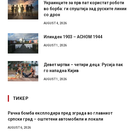
Украинците за прв пат користат роботи
во борба: ги спуштија зад руските линии
со дрон
AUGUST 4, 2026
Илинден 1903 – АСНОМ 1944
AUGUST 1, 2026
Девет мртви – четири деца: Русија пак
го нападна Кијив
AUGUST 1, 2026
ТИКЕР
иот
И Данска се милитарилизира – воведува нова 11-
месечна воена
AUGUST 4, 2026