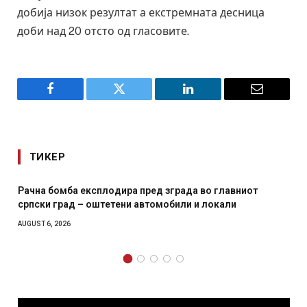
добија низок резултат а екстремната десница
доби над 20 отсто од гласовите.
Facebook
Twitter
LinkedIn
Email
ТИКЕР
И Данска се милитарилизира – воведува нова 11-
месечна воена
AUGUST 4, 2026