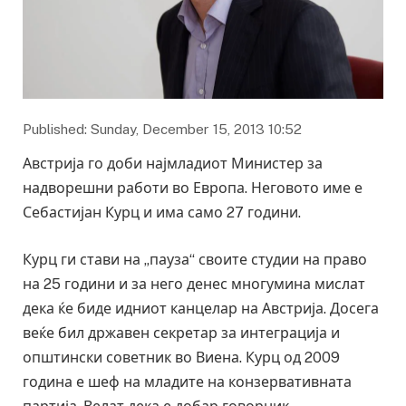
Published: Sunday, December 15, 2013 10:52
Австрија го доби најмладиот Министер за
надворешни работи во Европа. Неговото име е
Себастијан Курц и има само 27 години.
Курц ги стави на „пауза“ своите студии на право
на 25 години и за него денес многумина мислат
дека ќе биде идниот канцелар на Австрија. Досега
веќе бил државен секретар за интеграција и
општински советник во Виена. Курц од 2009
година е шеф на младите на конзервативната