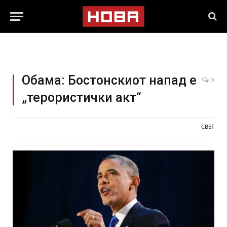
Обама: Бостонскиот напад е
0
„терористички акт“
СВЕТ