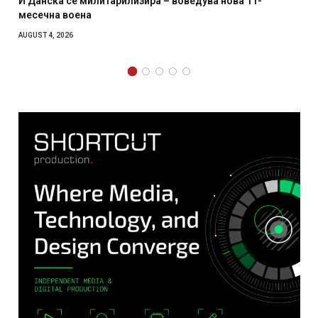
арилизира – воведува нова 11-
Уште двајца починаа о
главниот град на Русу
како роденденски по
AUGUST 2, 2026