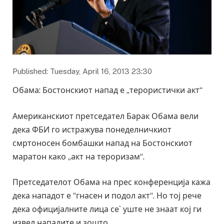
Published: Tuesday, April 16, 2013 23:30
Обама: Бостонскиот напад е „терористички акт“
Американскиот претседател Барак Обама вели
дека ФБИ го истражува понеделничкиот
смртоносен бомбашки напад на Бостонскиот
маратон како „акт на тероризам“.
Претседателот Обама на прес конференција кажа
дека нападот е “гнасен и подол акт“. Но тој рече
дека официјалните лица се` уште не знаат кој ги
извел нападите и зошто.