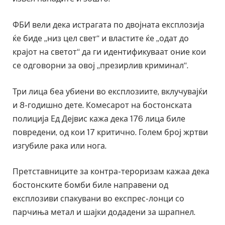
ФБИ вели дека истрагата по двојната експлозија
ќе биде „низ цел свет“ и властите ќе „одат до
крајот на светот“ да ги идентификуваат оние кои
се одговорни за овој „презирлив криминал“.
Три лица беа убиени во експлозиите, вклучувајќи
и 8-годишно дете. Комесарот на бостонската
полиција Ед Дејвис кажа дека 176 лица биле
повредени, од кои 17 критично. Голем број жртви
изгубиле рака или нога.
Претставниците за контра-тероризам кажаа дека
бостонските бомби биле направени од
експлозиви спакувани во експрес-лонци со
парчиња метал и шајки додадени за шрапнел.