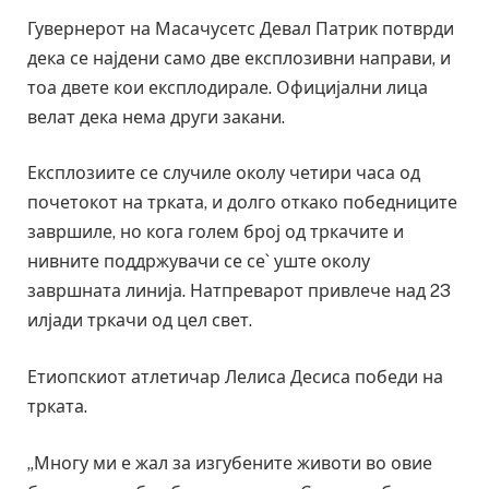
Гувернерот на Масачусетс Девал Патрик потврди
дека се најдени само две експлозивни направи, и
тоа двете кои експлодирале. Официјални лица
велат дека нема други закани.
Експлозиите се случиле околу четири часа од
почетокот на трката, и долго откако победниците
завршиле, но кога голем број од тркачите и
нивните поддржувачи се се` уште околу
завршната линија. Натпреварот привлече над 23
илјади тркачи од цел свет.
Етиопскиот атлетичар Лелиса Десиса победи на
трката.
„Многу ми е жал за изгубените животи во овие