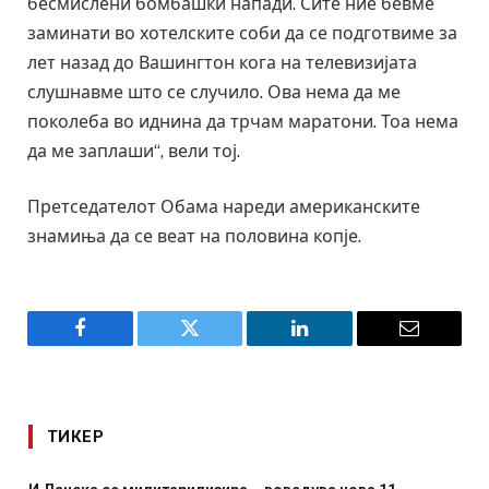
бесмислени бомбашки напади. Сите ние бевме
заминати во хотелските соби да се подготвиме за
лет назад до Вашингтон кога на телевизијата
слушнавме што се случило. Ова нема да ме
поколеба во иднина да трчам маратони. Тоа нема
да ме заплаши“, вели тој.
Претседателот Обама нареди американските
знамиња да се веат на половина копје.
Facebook
Twitter
LinkedIn
Email
ТИКЕР