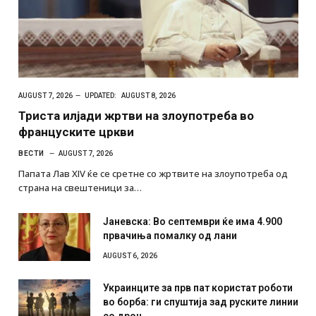
AUGUST 7, 2026
UPDATED:
AUGUST 8, 2026
Триста илјади жртви на злоупотреба во
француските цркви
ВЕСТИ
AUGUST 7, 2026
Папата Лав XIV ќе се сретне со жртвите на злоупотреба од
страна на свештеници за…
Јаневска: Во септември ќе има 4.900
првачиња помалку од лани
AUGUST 6, 2026
Украинците за прв пат користат роботи
во борба: ги спуштија зад руските линии
со дрон