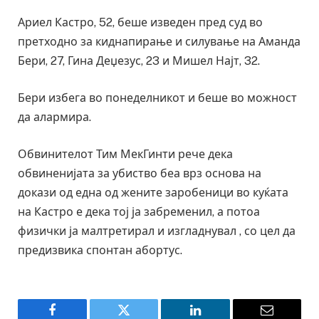
Ариел Кастро, 52, беше изведен пред суд во
претходно за киднапирање и силување на Аманда
Бери, 27, Гина Деџезус, 23 и Мишел Најт, 32.
Бери избега во понеделникот и беше во можност
да алармира.
Обвинителот Тим МекГинти рече дека
обвиненијата за убиство беа врз основа на
докази од една од жените заробеници во куќата
на Кастро е дека тој ја забременил, а потоа
физички ја малтретирал и изгладнувал , со цел да
предизвика спонтан абортус.