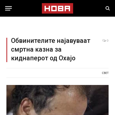
Обвинителите најавуваат
0
смртна казна за
киднаперот од Охајо
СВЕТ