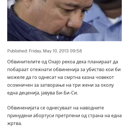
Published: Friday, May 10, 2013 09:58
Обвинителите од Охајо рекоа дека планираат да
побараат отежнати обвиненија за убиство кои би
можеле да го однесат на смртна казна човекот
осомничен за затворање на три жени за околу
една деценија, јавува Би-Би-Си.
Обвиненијата се однесуваат на наводните
принудени абортуси претрпени од страна на една
жртва.