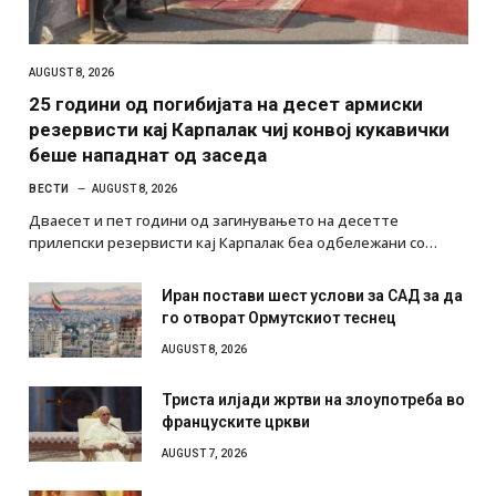
AUGUST 8, 2026
25 години од погибијата на десет армиски
резервисти кај Карпалак чиј конвој кукавички
беше нападнат од заседа
ВЕСТИ
AUGUST 8, 2026
Дваесет и пет години од загинувањето на десетте
прилепски резервисти кај Карпалак беа одбележани со…
Иран постави шест услови за САД за да
го отворат Ормутскиот теснец
AUGUST 8, 2026
Триста илјади жртви на злоупотреба во
француските цркви
AUGUST 7, 2026