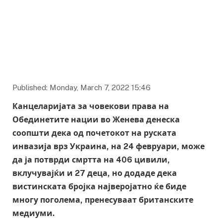
The Bharat Express News
Published: Monday, March 7, 2022 15:46
Канцеларијата за човекови права на
Обединетите нации во Женева денеска
соопшти дека од почетокот на руската
инвазија врз Украина, на 24 февруари, може
да ја потврди смртта на 406 цивили,
вклучувајќи и 27 деца, но додаде дека
вистинската бројка најверојатно ќе биде
многу поголема, пренесуваат британските
медиуми.