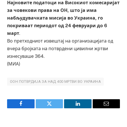
Најновите податоци на Високиот комесаријат
за човекови права на ОН, што ја има
набљудувачката мисија во Украина, го
покриваат периодот од 24 февруари до 6
март
.
Во претходниот извештај на организацијата од
вчера бројката на потврдени цивилни жртви
изнесуваше 364.
(МИА)
ООН ПОТВРДИЈА ЗА НАД 400 МРТВИ ВО УКРАИНА
Facebook
Twitter
LinkedIn
Email