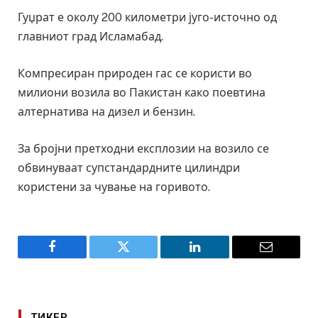
Гуџрат е околу 200 километри југо-источно од
главниот град Исламабад.
Компресиран природен гас се користи во
милиони возила во Пакистан како поевтина
алтернатива на дизел и бензин.
За бројни претходни експлозии на возило се
обвинуваат супстандардните цилиндри
користени за чување на горивото.
Facebook
Twitter
LinkedIn
Email
ТИКЕР