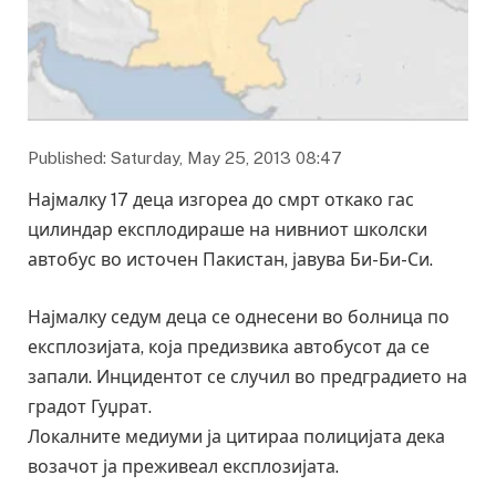
Published: Saturday, May 25, 2013 08:47
Најмалку 17 деца изгореа до смрт откако гас
цилиндар експлодираше на нивниот школски
автобус во источен Пакистан, јавува Би-Би-Си.
Најмалку седум деца се однесени во болница по
експлозијата, која предизвика автобусот да се
запали. Инцидентот се случил во предградието на
градот Гуџрат.
Локалните медиуми ја цитираа полицијата дека
возачот ја преживеал експлозијата.