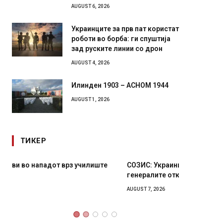
AUGUST 6, 2026
Украинците за прв пат користат
роботи во борба: ги спуштија
зад руските линии со дрон
AUGUST 4, 2026
Илинден 1903 – АСНОМ 1944
AUGUST 1, 2026
ТИКЕР
СОЗИС: Украинците повеќе им веруваат на
Рачна 
генералите отколку на Зеленски
главни
локали
AUGUST 7, 2026
AUGUST 6,