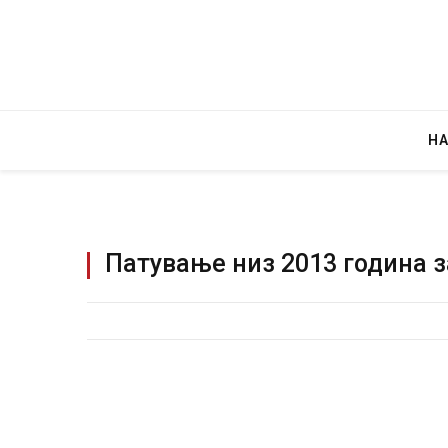
Н
Патување низ 2013 година з
Уште двајца починаа од повредите во 
во главниот град на Русуија – експлоз
завиткан како роденденски подарок
AUGUST 2, 2026