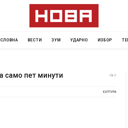
АСЛОВНА
ВЕСТИ
ЗУМ
УДАРНО
ИЗБОР
ТЕ
а само пет минути
0
ресторан
Најмалку седум мртви во нападот врз училиште
КУЛТУРА
ивот бил
во Тајланд
AUGUST 7, 2026