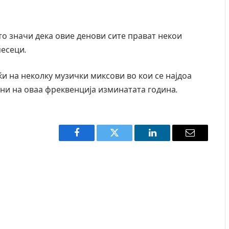
што значи дека овие денови сите прават некои
месеци.
и на неколку музички миксови во кои се најдоа
рни на оваа фреквенција изминатата година.
Facebook
Twitter
LinkedIn
Email
ресторан
Најмалку седум мртви во нападот врз училиште
ивот бил
во Тајланд
AUGUST 7, 2026