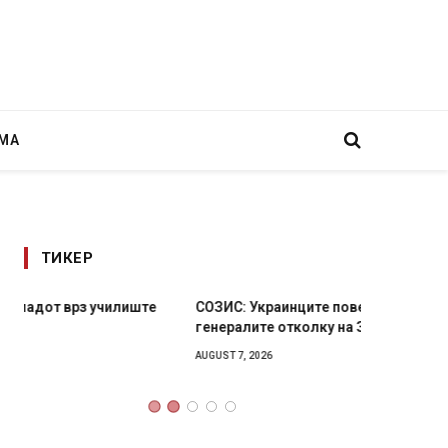
МА
ТИКЕР
СОЗИС: Украинците повеќе им веруваат на
Рачна 
генералите отколку на Зеленски
главни
локали
AUGUST 7, 2026
AUGUST 6,