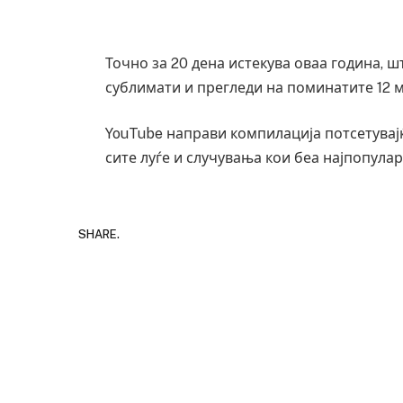
Точно за 20 дена истекува оваа година, 
сублимати и прегледи на поминатите 12 
YouTube направи компилација потсетувајќ
сите луѓе и случувања кои беа најпопула
SHARE.
Уште двајца починаа од повредите во 
во главниот град на Русуија – експлоз
завиткан како роденденски подарок
AUGUST 2, 2026