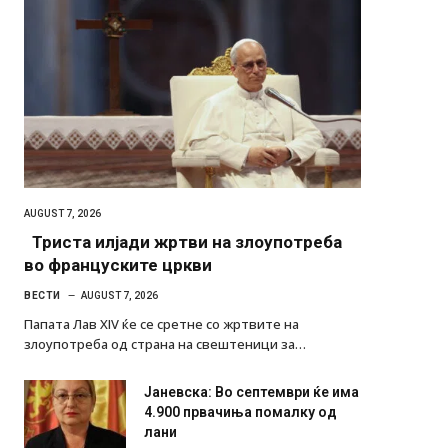
AUGUST 7, 2026
Триста илјади жртви на злоупотреба
во француските цркви
ВЕСТИ
AUGUST 7, 2026
Папата Лав XIV ќе се сретне со жртвите на
злоупотреба од страна на свештеници за…
Јаневска: Во септември ќе има
4.900 првачиња помалку од
лани