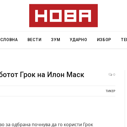
АСЛОВНА
ВЕСТИ
ЗУМ
УДАРНО
ИЗБОР
ТЕ
-ботот Грок на Илон Маск
0
Уште двајца починаа од повредите во ресторан
ТИКЕР
во главниот град на Русуија – експлозивот бил
завиткан како роденденски подарок
AUGUST 2, 2026
 за одбрана почнува да го користи Грок