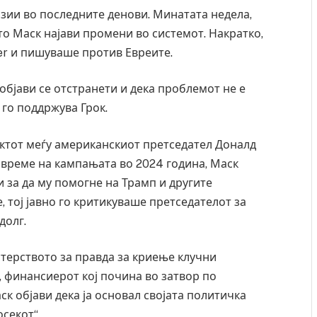
ерзии во последните денови. Минатата недела,
то Маск најави промени во системот. Накратко,
er и пишуваше против Евреите.
објави се отстранети и дека проблемот не е
го поддржува Грок.
иктот меѓу американскиот претседател Доналд
 време на кампањата во 2024 година, Маск
за да му помогне на Трамп и другите
, тој јавно го критикуваше претседателот за
долг.
стерството за правда за криење клучни
 финансиерот кој почина во затвор по
аск објави дека ја основал својата политичка
осекот“.