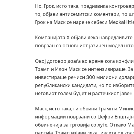
Но, Грок, исто така, предизвика контров
тој објави антисемитски коментари, по ш
Грок на Маск се нарече себеси MeckaHitl
Компанијата X објави дека навредливите 
поврзан со основниот јазичен модел што 
Овој договор доаѓа во време кога конфл
Трамп и Илон Маск се интензивираше. За
инвестираше речиси 300 милиони долари 
републикански кандидати, но по изборите
неговиот голем буџет и растечкиот јавен 
Маск, исто така, ги обвини Трамп и Мини
информации поврзани со Џефри Епштајн,
обвиненија за трговија со луѓе. Откако М
партија, Трамп изјави дека „излета од кол