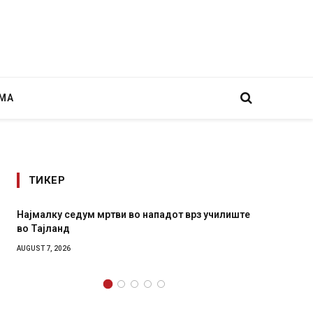
МА
ТИКЕР
Најмалку седум мртви во нападот врз училиште
СОЗИС:
во Тајланд
генера
AUGUST 7, 2026
AUGUST 7,