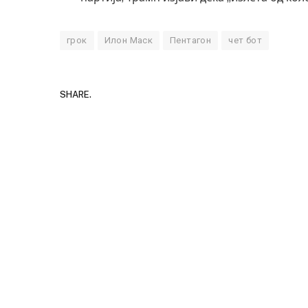
грок
Илон Маск
Пентагон
чет бот
SHARE.