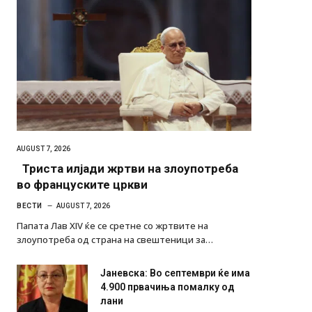
AUGUST 7, 2026
Триста илјади жртви на злоупотреба
во француските цркви
ВЕСТИ
AUGUST 7, 2026
Папата Лав XIV ќе се сретне со жртвите на
злоупотреба од страна на свештеници за…
Јаневска: Во септември ќе има
4.900 првачиња помалку од
лани