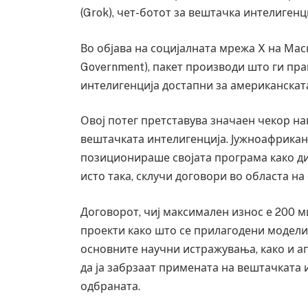
(Grok), чет-ботот за вештачка интелигенц
Во објава на социјалната мрежа X на Маск,
Government), пакет производи што ги пр
интелигенција достапни за американската
Овој потег претставува значаен чекор на
вештачката интелигенција. Јужноафрикан
позиционираше својата програма како дир
исто така, склучи договори во областа на
Договорот, чиј максимален износ е 200 м
проекти како што се прилагодени модели
основните научни истражувања, како и а
да ја забрзаат примената на вештачката 
одбраната.