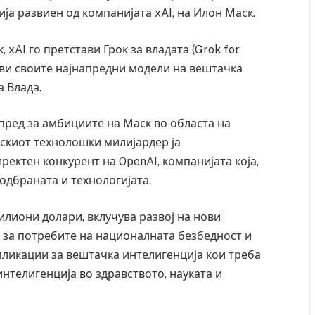
ија развиен од компанијата xAI, на Илон Маск.
 xAI го претстави Грок за владата (Grok for
ави своите најнапредни модели на вештачка
 Влада.
пред за амбициите на Маск во областа на
скиот технолошки милијардер ја
ектен конкурент на OpenAI, компанијата која,
 одбраната и технологијата.
илиони долари, вклучува развој на нови
 за потребите на националната безбедност и
пликации за вештачка интелигенција кои треба
интелигенција во здравството, науката и