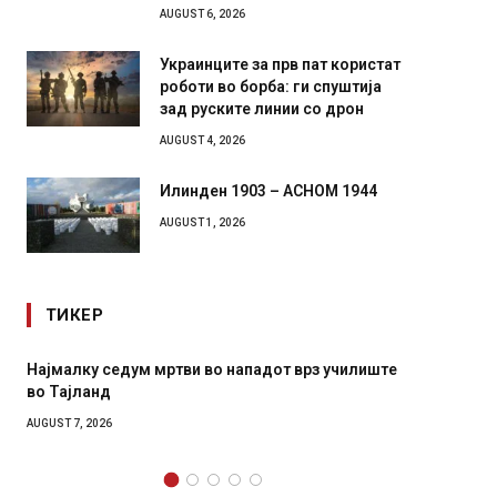
AUGUST 6, 2026
Украинците за прв пат користат
роботи во борба: ги спуштија
зад руските линии со дрон
AUGUST 4, 2026
Илинден 1903 – АСНОМ 1944
AUGUST 1, 2026
ТИКЕР
Најмалку седум мртви во нападот врз училиште
СОЗИС:
во Тајланд
генера
AUGUST 7, 2026
AUGUST 7,