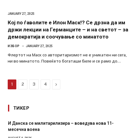
JANUARY 27, 2025
Кој по ѓаволите е Илон Маск!? Се дрзна да им
држи лекции на Германците – и на светот – за
демократија и соочување со минатото
ИЗБОР
JANUARY 27, 2025
Флертот на Маск со авторитаризмот не е уникатен ни сега,
ни во минатото. Повеќето богаташи биле и се рамо до…
Next
1
2
3
4
ТИКЕР
И Данска се милитарилизира – воведува нова 11-
месечна воена