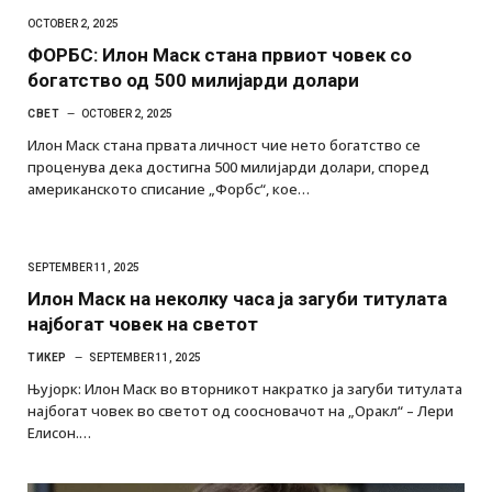
OCTOBER 2, 2025
ФОРБС: Илон Маск стана првиот човек со
богатство од 500 милијарди долари
СВЕТ
OCTOBER 2, 2025
Илон Маск стана првата личност чие нето богатство се
проценува дека достигна 500 милијарди долари, според
американското списание „Форбс“, кое…
SEPTEMBER 11, 2025
Илон Маск на неколку часа ја загуби титулата
најбогат човек на светот
ТИКЕР
SEPTEMBER 11, 2025
Њујорк: Илон Маск во вторникот накратко ја загуби титулата
најбогат човек во светот од соосновачот на „Оракл“ – Лери
Елисон.…