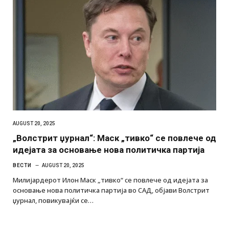
AUGUST 20, 2025
„Волстрит џурнал“: Маск „тивко“ се повлече од
идејата за основање нова политичка партија
ВЕСТИ
AUGUST 20, 2025
Милијардерот Илон Маск „тивко“ се повлече од идејата за
основање нова политичка партија во САД, објави Волстрит
џурнал, повикувајќи се…