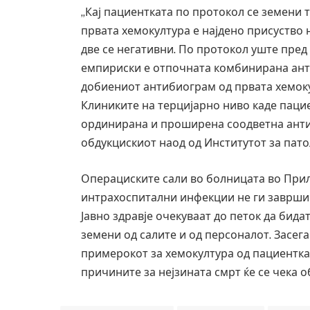
„Кај пациентката по протокол
се
земени т
првата хемокултура е најдено присуство н
две
се
негативни. По протокол уште пред
емпириски е отпочната комбинирана ант
добиениот антибиограм од првата хемок
Клиниките на терцијарно ниво каде паци
ординирана и проширена соодветна антим
обдукцискиот наод од Институтот за пато
Операциските сали во болницата во Прил
интрахоспитални инфекции не ги заврши 
Јавно здравје очекуваат до петок да бид
земени од салите и од персоналот. Засег
примерокот за хемокултура од пациенткат
причините за нејзината смрт ќе
се
чека о