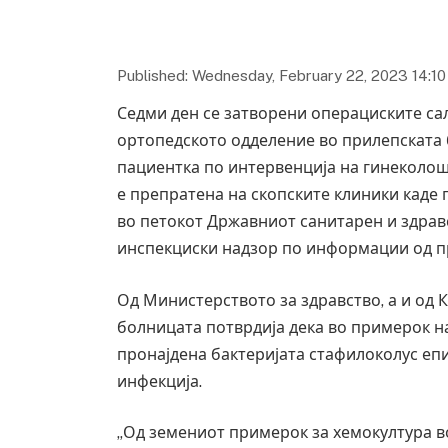
Published: Wednesday, February 22, 2023 14:10
Седми ден
се
затворени операциските са
ортопедското одделение во прилепската
пациентка по интервенција на гинеколош
е препратена на скопските клиники каде
во петокот Државниот санитарен и здра
инспекциски надзор по информации од пр
Од Министерството за здравство, а и од
болницата потврдија дека во примерок н
пронајдена бактеријата стафилоколус еп
инфекција.
„Од земениот примерок за хемокултура во