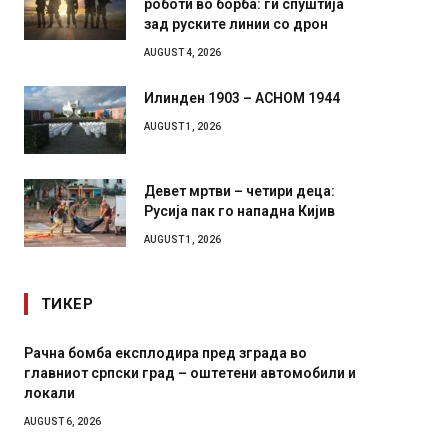
зад руските линии со дрон
AUGUST 4, 2026
Илинден 1903 – АСНОМ 1944
AUGUST 1, 2026
Девет мртви – четири деца:
Русија пак го нападна Кијив
AUGUST 1, 2026
ТИКЕР
И Данска се милитарилизира – воведува нова
Уште д
11-месечна воена
во глав
завитк
AUGUST 4, 2026
AUGUST 2,