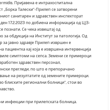
ermidis. Пријавена е интрахоспитална
ст „Борка Талески“-Прилеп
се
затворени
вниот санитарен и здравствен инспекторат
ден 17.2.2023 по добиена информација од ЦЈЗ-
се
познати. Се чека извештај од
 за обдукција на Институт за патологија. Од
р за јавно здравје Прилеп извршен е
на пациентка кај која е извршена интервенција
виле симптоми на сепса. Земени
се
примероци
 вработен здравствен персонал,
нски прегледи, по што е препорачано
вање на резултатите од земените примероци.
 Крит, …
Рачна бомба експлодира пред зграда во
о блиските регионални болници“, стои во
главниот српски град – оштетени автомобили и
авство.
локали
AUGUST 6, 2026
лни инфекции при прилепската болница.