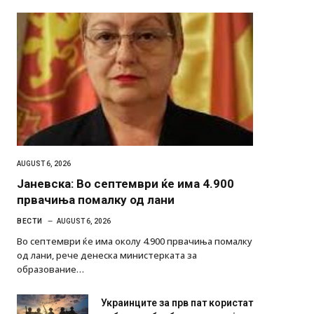
AUGUST 6, 2026
Јаневска: Во септември ќе има 4.900
првачиња помалку од лани
ВЕСТИ
AUGUST 6, 2026
Во септември ќе има околу 4.900 првачиња помалку
од лани, рече денеска министерката за
образование…
Украинците за прв пат користат
роботи во борба: ги спуштија