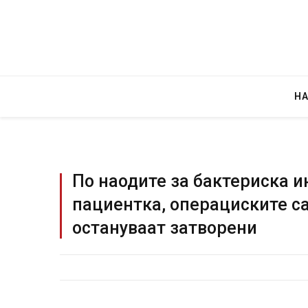
Н
По наодите за бактериска и
пациентка, операциските с
Грција: Горат Парос, Андрос, Калимнос,
остануваат затворени
JULY 30, 2026