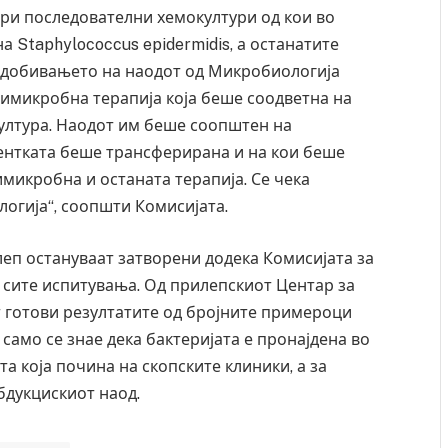
ри последователни хемокултури од кои во
а Staphylococcus epidermidis, а останатите
 добивањето на наодот од Микробиологија
имикробна терапија која беше соодветна на
ултура. Наодот им беше соопштен на
ентката беше трансферирана и на кои беше
икробна и останата терапија. Се чека
логија“, соопшти Комисијата.
еп остануваат затворени додека Комисијата за
сите испитувања. Од прилепскиот Центар за
ат готови резултатите од бројните примероци
а само
се
знае дека бактеријата е пронајдена во
а која почина на скопските клиники, а за
бдукцискиот наод.