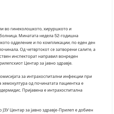
ли во гинеколошкото, хируршкото и
 болница. Минатата недела 52-годишна
кото одделение и по компликации, по еден ден
 починала. Од четвртокот
се
затворени салите, а
вствен инспекторат направил вонреден
илепскиот Центар за јавно здравје.
 Комисијата за интрахоспитални инфекции при
а хемокултура од починатата пациентка е
идермидис. Пријавена е интрахоспитална
 ЈЗУ Центар за јавно здравје-Прилеп е добиен