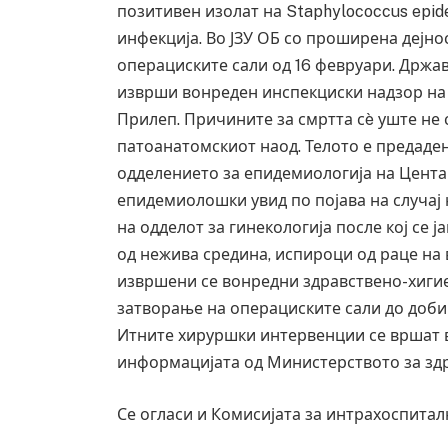
позитивен изолат на Staphylococcus epid
инфекција. Во ЈЗУ ОБ со проширена дејно
операциските сали од 16 февруари. Држа
изврши вонреден инспекциски надзор на 
Прилеп. Причините за смртта сè уште не
патоанатомскиот наод. Телото е предадено
одделението за епидемиологија на Цента
епидемиолошки увид по појава на случај 
на одделот за гинекологија после кој
се
ја
од нежива средина, испироци од раце на
извршени
се
вонредни здравствено-хигие
затворање на операциските сали до доби
Грција: Горат Парос, Андрос, Калимнос,
Итните хируршки интервенции
се
вршат в
информацијата од Министерството за здр
JULY 30, 2026
Се огласи и Комисијата за интрахоспита