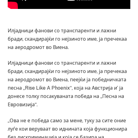
Илјадници фанови со транспаренти и лажни
бради, скандирајќи го нејзиното име, ја пречекаа
на аеродромот во Виена.
Илјадници фанови со транспаренти и лажни
бради, скандирајќи го нејзиното име, ја пречекаа
на аеродромот во Виена, пеејќи ја победничката
песна „Rise Like A Phoenix“, која на Австрија и’ ја
донесе толку посакуваната победа на „Песна на
Евровизија“.
„Ова не е победа само за мене, туку за сите оние
луѓе кои веруваат во иднината која функционира
без дискриминација и која се базира на