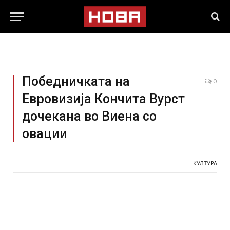
Победничката на
0
Евровизија Кончита Вурст
дочекана во Виена со
овации
КУЛТУРА