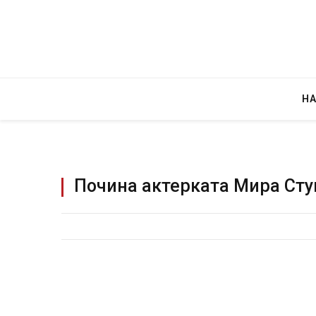
Н
Почина актерката Мира Ст
Детали за експлозијата во главниот гр
Русија – жена носела бомба, кој треба
биде убиен?
AUGUST 2, 2026