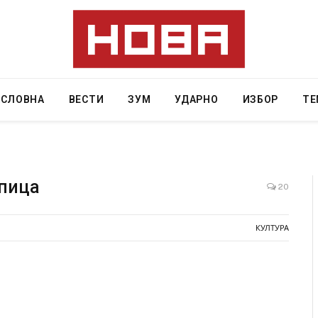
АСЛОВНА
ВЕСТИ
ЗУМ
УДАРНО
ИЗБОР
ТЕ
упица
20
ад на
СОЗИС: Украинците повеќе им веруваат на
КУЛТУРА
ло да
генералите отколку на Зеленски
AUGUST 7, 2026