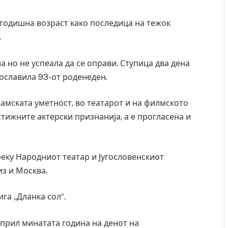
годишна возраст како последица на тежок
.
а но не успеала да се оправи. Ступица два дена
рославила 93-от роденеден.
амската уметност, во театарот и на филмското
стижните актерски признанија, а е прогласена и
еку Народниот театар и Југословенскиот
из и Москва.
ига „Дланка сол“.
 април минатата година на денот на