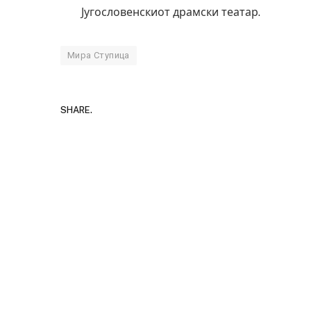
Југословенскиот драмски театар.
Мира Ступица
SHARE.
Детали за експлозијата во главниот гр
Русија – жена носела бомба, кој треба
биде убиен?
AUGUST 2, 2026