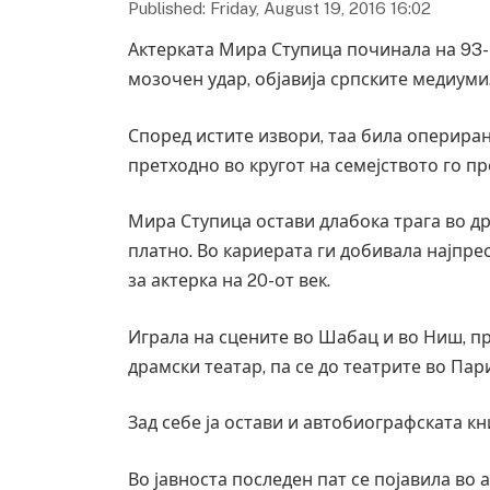
Published: Friday, August 19, 2016 16:02
Актерката Мира Ступица починала на 93-
мозочен удар, објавија српските медиуми
Според истите извори, таа била опериран
претходно во кругот на семејството го п
Мира Ступица остави длабока трага во др
платно. Во кариерата ги добивала најпре
за актерка на 20-от век.
Играла на сцените во Шабац и во Ниш, пр
драмски театар, па се до театрите во Пар
Зад себе ја остави и автобиографската кн
Во јавноста последен пат се појавила во