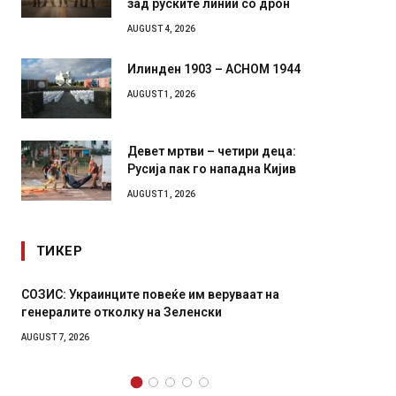
роботи во борба: ги спуштија
зад руските линии со дрон
AUGUST 4, 2026
Илинден 1903 – АСНОМ 1944
AUGUST 1, 2026
Девет мртви – четири деца:
Русија пак го нападна Кијив
AUGUST 1, 2026
ТИКЕР
Рачна бомба експлодира пред зграда во
И Данс
главниот српски град – оштетени автомобили и
11-мес
локали
AUGUST 4,
AUGUST 6, 2026