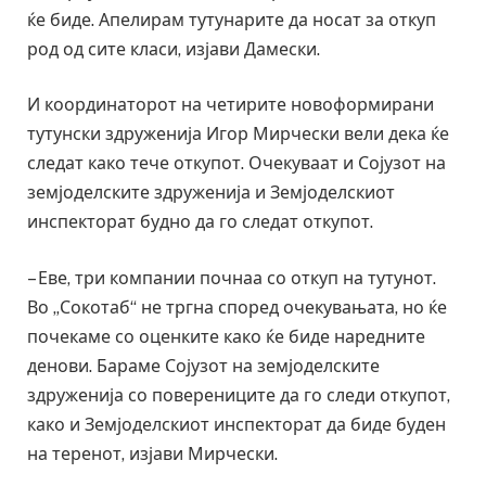
ќе биде. Апелирам тутунарите да носат за откуп
род од сите класи, изјави Дамески.
И координаторот на четирите новоформирани
тутунски здруженија Игор Мирчески вели дека ќе
следат како тече откупот. Очекуваат и Сојузот на
земјоделските здруженија и Земјоделскиот
инспекторат будно да го следат откупот.
– Еве, три компании почнаа со откуп на тутунот.
Во „Сокотаб“ не тргна според очекувањата, но ќе
почекаме со оценките како ќе биде наредните
денови. Бараме Сојузот на земјоделските
здруженија со поверениците да го следи откупот,
како и Земјоделскиот инспекторат да биде буден
на теренот, изјави Мирчески.