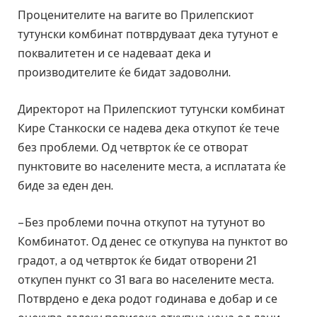
Проценителите на вагите во Прилепскиот
тутунски комбинат потврдуваат дека тутунот е
поквалитетен и се надеваат дека и
производителите ќе бидат задоволни.
Директорот на Прилепскиот тутунски комбинат
Кире Станкоски се надева дека откупот ќе тече
без проблеми. Од четврток ќе се отворат
пунктовите во населените места, а исплатата ќе
биде за еден ден.
– Без проблеми почна откупот на тутунот во
Комбинатот. Од денес се откупува на пунктот во
градот, а од четврток ќе бидат отворени 21
откупен пункт со 31 вага во населените места.
Потврдено е дека родот годинава е добар и се