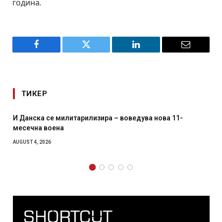
година.
Facebook
Twitter
LinkedIn
Email
ТИКЕР
Уште двајца починаа од повредите во ресторан во
главниот град на Русуија – експлозивот бил завиткан
како роденденски подарок
AUGUST 2, 2026