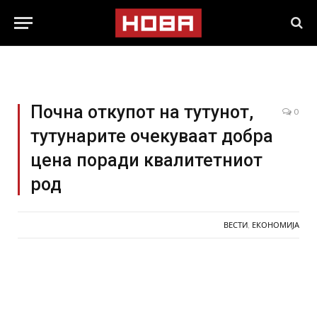
Почна откупот на тутунот,
0
тутунарите очекуваат добра
цена поради квалитетниот
род
ВЕСТИ
,
ЕКОНОМИЈА