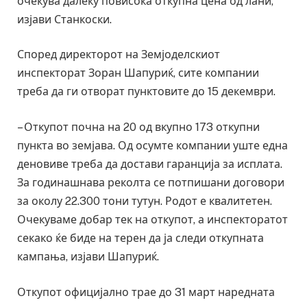
очекува далеку повисока откупна цена од лани,
изјави Станкоски.
Според директорот на Земјоделскиот
инспекторат Зоран Шапуриќ, сите компании
треба да ги отворат пунктовите до 15 декември.
– Откупот почна на 20 од вкупно 173 откупни
пункта во земјава. Од осумте компании уште една
деновиве треба да достави гаранција за исплата.
За годинашнава реколта се потпишани договори
за околу 22.300 тони тутун. Родот е квалитетен.
Очекуваме добар тек на откупот, а инспекторатот
секако ќе биде на терен да ја следи откупната
кампања, изјави Шапуриќ.
Откупот официјално трае до 31 март наредната