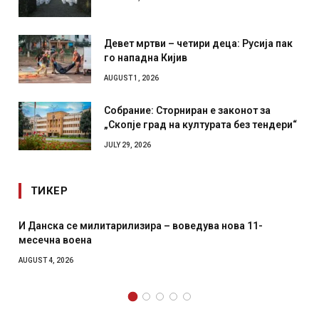
AUGUST 1, 2026
Девет мртви – четири деца: Русија пак
го нападна Кијив
AUGUST 1, 2026
Собрание: Сторниран е законот за
„Скопје град на културата без тендери“
JULY 29, 2026
ТИКЕР
Уште двајца починаа од повредите во ресторан во
главниот град на Русуија – експлозивот бил завиткан
како роденденски подарок
AUGUST 2, 2026