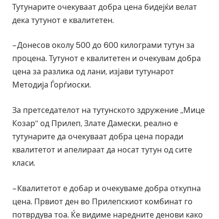
Тутунарите очекуваат добра цена бидејќи велат
дека тутунот е квалитетен.
– Донесов околу 500 до 600 килограми тутун за
процена. Тутунот е квалитетен и очекувам добра
цена за разлика од лани, изјави тутунарот
Методија Ѓорѓиоски.
За претседателот на тутунското здружение „Мице
Козар“ од Прилеп, Злате Дамески, реално е
тутунарите да очекуваат добра цена поради
квалитетот и апелираат да носат тутун од сите
класи.
– Квалитетот е добар и очекуваме добра откупна
цена. Првиот ден во Прилепскиот комбинат го
потврдува тоа. Ќе видиме наредните денови како