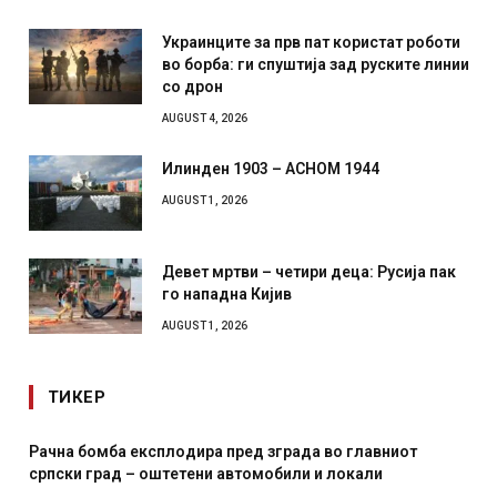
Украинците за прв пат користат роботи
во борба: ги спуштија зад руските линии
со дрон
AUGUST 4, 2026
Илинден 1903 – АСНОМ 1944
AUGUST 1, 2026
Девет мртви – четири деца: Русија пак
го нападна Кијив
AUGUST 1, 2026
ТИКЕР
да во главниот
И Данска се милитарилизира – воведув
и и локали
месечна воена