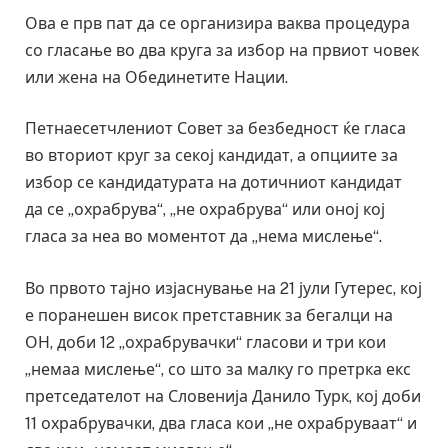
Ова е прв пат да се организира ваква процедура
со гласање во два круга за избор на првиот човек
или жена на Обединетите Нации.
Петнаесетчлениот Совет за безбедност ќе гласа
во вториот круг за секој кандидат, а опциите за
избор се кандидатурата на дотичниот кандидат
да се „охрабрува“, „не охрабрува“ или оној кој
гласа за неа во моментот да „нема мислење“.
Во првото тајно изјаснување на 21 јули Гутерес, кој
е поранешен висок претставник за бегалци на
ОН, доби 12 „охрабрувачки“ гласови и три кои
„немаа мислење“, со што за малку го претрка екс
претседателот на Словенија Данило Турк, кој доби
11 охрабрувачки, два гласа кои „не охрабруваат“ и