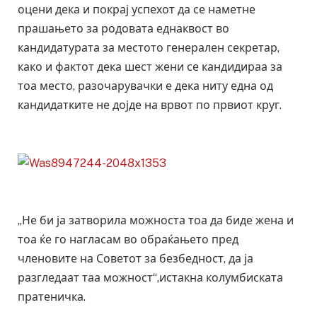
оцени дека и покрај успехот да се наметне
прашањето за родовата еднаквост во
кандидатурата за местото генерален секретар,
како и фактот дека шест жени се кандидираа за
тоа место, разочарувачки е дека ниту една од
кандидатките не дојде на врвот по првиот круг.
„Не би ја затворила можноста тоа да биде жена и
тоа ќе го нагласам во обраќањето пред
членовите на Советот за безбедност, да ја
разгледаат таа можност“,истакна колумбиската
пратеничка.