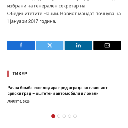
избрани на генерален секретар на
Обединитетите Нации. Новиот мандат почнува на
1 јануари 2017 година.
Facebook
Twitter
LinkedIn
Email
ТИКЕР
вниот
И Данска се милитарилизира – воведува нова 11
и
месечна воена
AUGUST 4, 2026