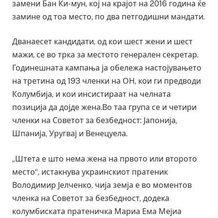
замени Бан Ки-мун, кој на крајот на 2016 година ќе
замине од тоа место, по два петгодишни мандати.
Дванаесет кандидати, од кои шест жени и шест
мажи, се во трка за местото генерален секретар.
Годинешната кампања ја обележа настојувањето
на третина од 193 членки на ОН, кои ги предводи
Колумбија, и кои инсистираат на челната
позиција да дојде жена.Во таа група се и четири
членки на Советот за безбедност: Јапонија,
Шпанија, Уругвај и Венецуела.
„Штета е што нема жена на првото или второто
место“, истакнува украинскиот пратеник
Володимир Јелченко, чија земја е во моментов
членка на Советот за безбедност, додека
колумбиската пратеничка Мариа Ема Мејиа