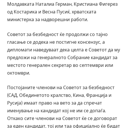
Молдавката Наталиа Герман, Кристиана Фигерез
од Костарика и Весна Пусиќ, хрватската
министерка за надворешни работи.
Советот за безбедност ќе продолжи со тајно
гласање се додека не постигне консензус, а
дипломати наведуваат дека целта е Советот да му
предложи на генералното Собрание кандидат за
местото генерален секретар во септември или
октомври.
Постојаните членови на Советот за безбедност
(САД, Обединетото кралство, Кина, Франција и
Русија) имаат право на вето за да спречат
именување на кандидат кој не им се допаѓа.
Откако сите членови на Советот ќе се договорат
за еден кандидат, тој или таа официјално ќе бидат