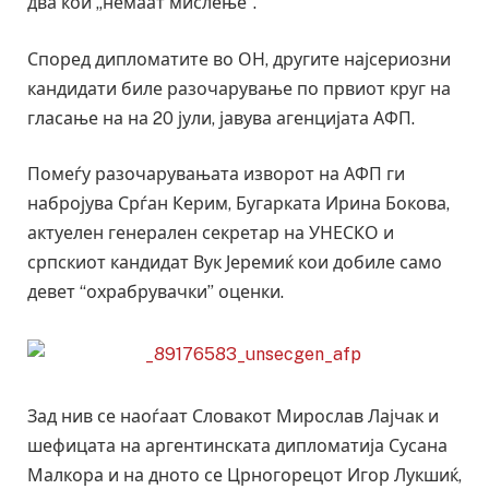
два кои „немаат мислење“.
Според дипломатите во ОН, другите најсериозни
кандидати биле разочарување по првиот круг на
гласање на на 20 јули, јавува агенцијата АФП.
Помеѓу разочарувањата изворот на АФП ги
набројува Срѓан Керим, Бугарката Ирина Бокова,
актуелен генерален секретар на УНЕСКО и
српскиот кандидат Вук Јеремиќ кои добиле само
девет “охрабрувачки” оценки.
Зад нив се наоѓаат Словакот Мирослав Лајчак и
шефицата на аргентинската дипломатија Сусана
Малкора и на дното се Црногорецот Игор Лукшиќ,