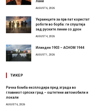
лани
AUGUST 6, 2026
Украинците за прв пат користат
роботи во борба: ги спуштија
зад руските линии со дрон
AUGUST 4, 2026
Илинден 1903 – АСНОМ 1944
AUGUST 1, 2026
ТИКЕР
Рачна бомба експлодира пред зграда во
И Данс
главниот српски град – оштетени автомобили и
11-мес
локали
AUGUST 4,
AUGUST 6, 2026