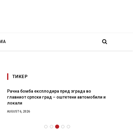
МА
ТИКЕР
Рачна бомба експлодира пред зграда во
И Данс
главниот српски град – оштетени автомобили и
11-мес
локали
AUGUST 4,
AUGUST 6, 2026