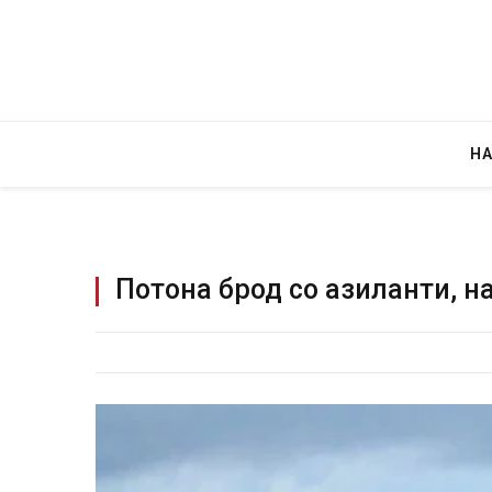
Н
Потона брод со азиланти, н
редите во ресторан
Најмалку седум мртви во нападот врз 
 – експлозивот бил
во Тајланд
 подарок
AUGUST 7, 2026