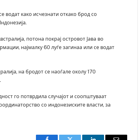
се водат како исчезнати откако брод со
Индонезија.
Австралија, потона покрај островот Јава во
мации, најмалку 60 луѓе загинаа или се водат
алија, на бродот се наоѓале околу 170
.
дност го потврдила случајот и соопштуваат
координаторство со индонезиските власти, за