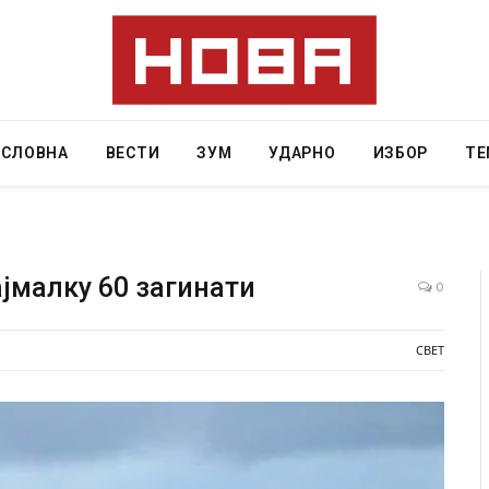
АСЛОВНА
ВЕСТИ
ЗУМ
УДАРНО
ИЗБОР
ТЕ
ајмалку 60 загинати
0
училиште
СОЗИС: Украинците повеќе им веруваат на
СВЕТ
генералите отколку на Зеленски
AUGUST 7, 2026