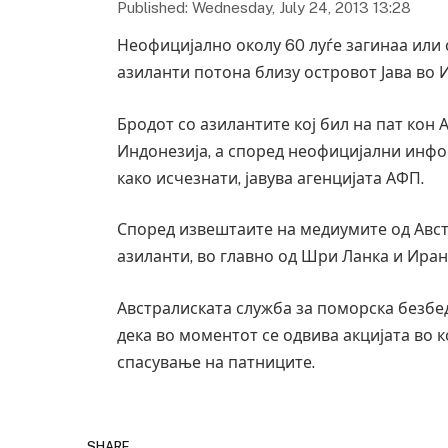
Published: Wednesday, July 24, 2013 13:28
Неофицијално околу 60 луѓе загинаа или 
азиланти потона близу островот Јава во 
Бродот со азилантите кој бил на пат кон 
Индонезија, а според неофицијални инфор
како исчезнати, јавува агенцијата АФП.
Според извештаите на медиумите од Австр
азиланти, во главно од Шри Ланка и Иран
Австралиската служба за поморска безбе
дека во моментот се одвива акцијата во 
спасување на патниците.
SHARE.