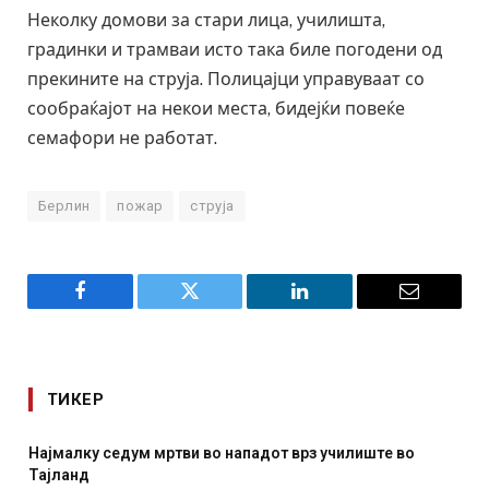
Неколку домови за стари лица, училишта,
градинки и трамваи исто така биле погодени од
прекините на струја. Полицајци управуваат со
сообраќајот на некои места, бидејќи повеќе
семафори не работат.
Берлин
пожар
струја
Facebook
Twitter
LinkedIn
Email
ТИКЕР
 мртви во нападот врз училиште во
СОЗИС: Украинците
отколку на Зеленс