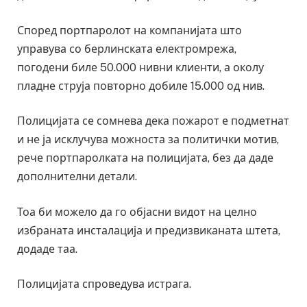
Според портпаролот на компанијата што
управува со берлинската електромрежа,
погодени биле 50.000 нивни клиенти, а околу
пладне струја повторно добиле 15.000 од нив.
Полицијата се сомнева дека пожарот е подметнат
и не ја исклучува можноста за политички мотив,
рече портпаролката на полицијата, без да даде
дополнителни детали.
Тоа би можело да го објасни видот на целно
избраната инсталација и предизвиканата штета,
додаде таа.
Полицијата спроведува истрага.