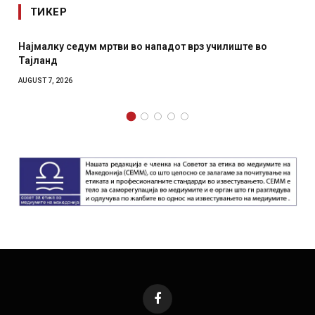
ТИКЕР
Најмалку седум мртви во нападот врз училиште во
СОЗ
Тајланд
отк
AUGUST 7, 2026
AUGUS
Facebook