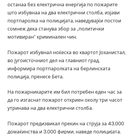
останаа без електрична енергија по пожарите
што избувнаа на два електрични столба, изјави
портпаролка на полицијата, наведувајќи постои
сомнеж дека станува збор за „политички
мотивиран“ криминален чин.
Пожарот избувнал ноќеска во квартот Јоханистал,
во југоисточниот дел на главниот град,
информира портпаролката на берлинската
полиција, пренесе Бета.
На пожарникарите им бил потребен еден час за
да го изгаснат пожарот откриен околу три часот
утринава на два електрични столба.
Пожарот предизвикал прекин на струја за 43.000
домаќинства и 3.000 фирми, наведе полицијата.