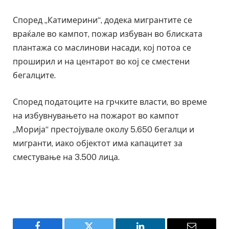
Според „Катимерини“, додека мигрантите се
враќале во кампот, пожар избуван во блиската
плантажа со маслинови насади, кој потоа се
проширил и на центарот во кој се сместени
бегалците.
Според податоците на грчките власти, во време
на избувнувањето на пожарот во кампот
„Морија“ престојувале околу 5.650 бегалци и
мигранти, иако објектот има капацитет за
сместување на 3.500 лица.