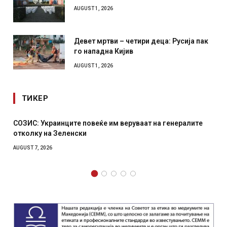
AUGUST 1, 2026
Девет мртви – четири деца: Русија пак
го нападна Кијив
AUGUST 1, 2026
ТИКЕР
 повеќе им веруваат на генералите
Рачна бомба експлоди
ки
српски град – оштете
AUGUST 6, 2026