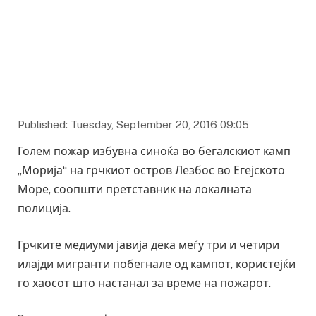
Published: Tuesday, September 20, 2016 09:05
Голем пожар избувна синоќа во бегалскиот камп
„Морија“ на грчкиот остров Лезбос во Егејското
Море, соопшти претставник на локалната
полиција.
Грчките медиуми јавија дека меѓу три и четири
илајди мигранти побегнале од кампот, користејќи
го хаосот што настанал за време на пожарот.