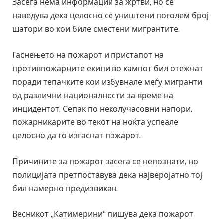
Засега нема информации за жртви, но се
наведува дека целосно се уништени поголем број
шатори во кои биле сместени мигрантите.
Гаснењето на пожарот и пристапот на
противпожарните екипи во кампот бил отежнат
поради тепачките кои избувнале меѓу мигранти
од различни националности за време на
инцидентот, Сепак по неколучасовни напори,
пожарникарите во текот на ноќта успеале
целосно да го изгаснат пожарот.
Причините за пожарот засега се непознати, но
полицијата претпоставува дека најверојатно тој
бил намерно предизвикан.
Весникот „Катимерини“ пишува дека пожарот