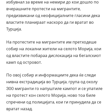
избувнал за време на немири до кои дошло по
вчерашните протести на мигрантите,
предизвикани од неофицијалните гласини дека
властите планираат наскоро да ги вратат во
Турција.
На протестите на мигрантите им претходеше
собир на локални жители на селото Морија, кои
од властите побараа дислокација на бегалскиот
камп од островот.
По овој собир и информациите дека ќе следи
нивна екстрадиција во Турција, група од околу
300 мигранти го напуштиле кампот и се упатиле
на протест кон селото Морија, ново тоа биле
спречени од полицијата, кои ги принудила да се
вратат назад.