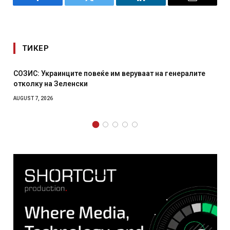
Facebook
Twitter
LinkedIn
Email
ТИКЕР
ваат на генералите
Рачна бомба експлодира пред зграда 
српски град – оштетени автомобили и
AUGUST 6, 2026