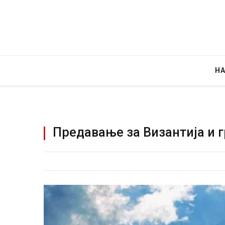
Н
Предавање за Византија и 
Уште двајца почи
во главниот град
завиткан како р
AUGUST 2, 2026