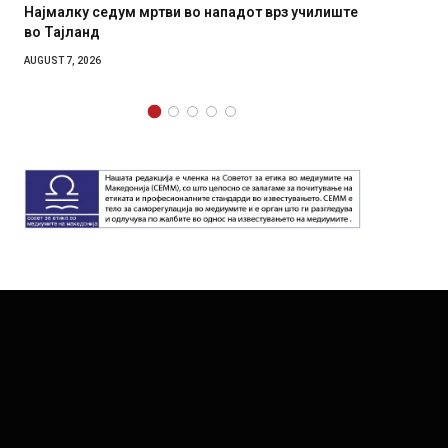
ви во нападот врз училиште
СОЗИС: Украинците повеќе им 
генералите отколку на Зеленс
AUGUST 7, 2026