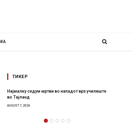
МА
ТИКЕР
ападот врз училиште
СОЗИС: Украинците повеќе им веруваат
генералите отколку на Зеленски
AUGUST 7, 2026