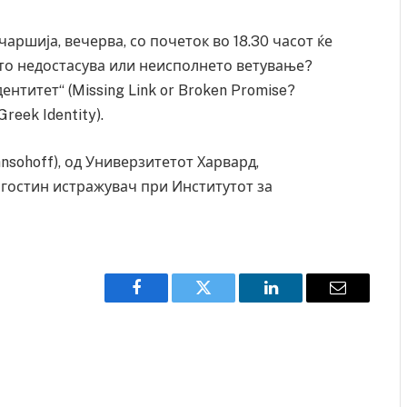
чаршија, вечерва, со почеток во 18.30 часот ќе
то недостасува или неисполнето ветување?
нтитет“ (Missing Link or Broken Promise?
reek Identity).
nsohoff), од Универзитетот Харвард,
 гостин истражувач при Институтот за
Facebook
Twitter
LinkedIn
Email