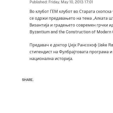
Published: Friday, May 10, 2013 17:01
Во клубот ГЕМ клубот во Старата скопска 
се одржи предавањето на тема „Алката ш
Византија и градењето современ грчки иде
Byzantium and the Construction of Modern G
Предавач е доктор Џејк Рансохоф (Jake Ra
стипендист на Фулбрајтовата програма и
национална историја.
SHARE.