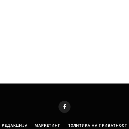
јца починаа од повредите во ресторан
Најмалку седум мрт
иот град на Русуија – експлозивот бил
во Тајланд
 како роденденски подарок
AUGUST 7, 2026
026
Facebook
РЕДАКЦИЈА
МАРКЕТИНГ
ПОЛИТИКА НА ПРИВАТНОСТ