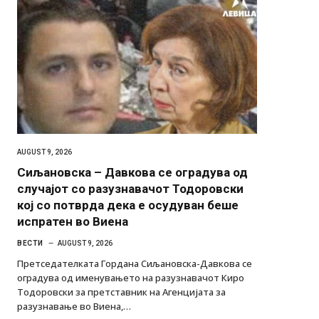
AUGUST 9, 2026
Сиљановска – Давкова се оградува од
случајот со разузнавачот Тодоровски
кој со потврда дека е осудуван беше
испратен во Виена
ВЕСТИ
AUGUST 9, 2026
Претседателката Гордана Сиљановска-Давкова се
оградува од именувањето на разузнавачот Киро
Тодоровски за претставник на Агенцијата за
разузнавање во Виена,…