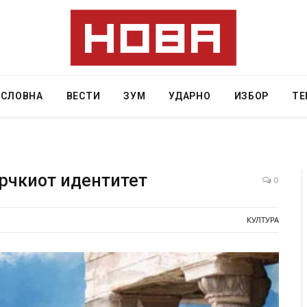
АСЛОВНА
ВЕСТИ
ЗУМ
УДАРНО
ИЗБОР
ТЕ
грчкиот идентитет
0
наа од повредите во ресторан
Најмалку седум мртви во н
КУЛТУРА
 на Русуија – експлозивот бил
во Тајланд
оденденски подарок
AUGUST 7, 2026