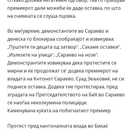
Откако добива негативен одговор, таа го прашува
премиерот дали можеби ќе даде оставка, по што
на снимката се слуша пцовка.
Во меѓувреме, демонстантите во Сараево и
денеска го блокираа сообраќајот и извикуваа:
„Пуштете ги децата од затвор“, „Сакаме оставки“,
„Излезете на улица“, „Сараево на нозе“.
Демонстрантите извикуваа дека протестите се
мирни и ќе продолжат се’ додека премиерот на
владата на Кнтонот Сараево, Суад Зељковиќ, не си
поднесе оставка. Додека тие протестираа, пред
зградата на Претседателството на БиХ во Сараево
се наоѓаа неколкумина полицајци.
Каменувана куќата на побегнатиот премиер
Протест пред кантоналната влада во Бихаќ