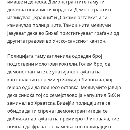
имаше и денеска. Демонстрантите таму ги
дочекаа полициски кордони. Демонстрантите
извикуваа: „Крадци“ и „Сакаме оставки“ и ги
каменуваа полицајците. Тамошните медиуми
јавуваат дека во Бихаќ пристигнуваат граѓани од
другите градови во Унско-санскиот кантон.
Полицијата таму запленила одреден број
подготвени молотови коктели. Голем број од
демонстрантите се упатија кон куќата на
кантоналниот премиер Хамдија Липовача, кој
вчера одби да поднесе оставка. Медиумите јавија
дека синоќа тој со семејствово ја напуштил БиХ и
заминал во Хрватска. Бидејќи полицајците се
обидоа да ги спречат демонстрантите да се
доближат до куќата на премиерот Липовача, тие
почнаа да фрлаат со камења кон полицајците.