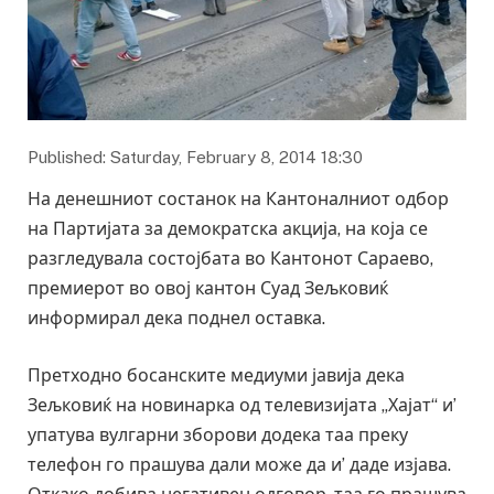
Published: Saturday, February 8, 2014 18:30
На денешниот состанок на Кантоналниот одбор
на Партијата за демократска акција, на која се
разгледувала состојбата во Кантонот Сараево,
премиерот во овој кантон Суад Зељковиќ
информирал дека поднел оставка.
Претходно босанските медиуми јавија дека
Зељковиќ на новинарка од телевизијата „Хајат“ и’
упатува вулгарни зборови додека таа преку
телефон го прашува дали може да и’ даде изјава.