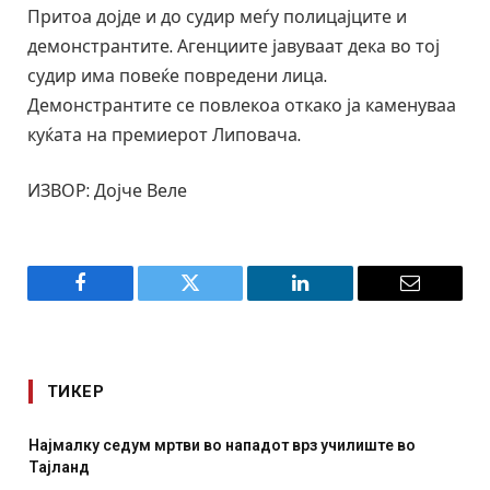
Притоа дојде и до судир меѓу полицајците и
демонстрантите. Агенциите јавуваат дека во тој
судир има повеќе повредени лица.
Демонстрантите се повлекоа откако ја каменуваа
куќата на премиерот Липовача.
ИЗВОР: Дојче Веле
Facebook
Twitter
LinkedIn
Email
ТИКЕР
чилиште во
СОЗИС: Украинците повеќе им веруваат на г
отколку на Зеленски