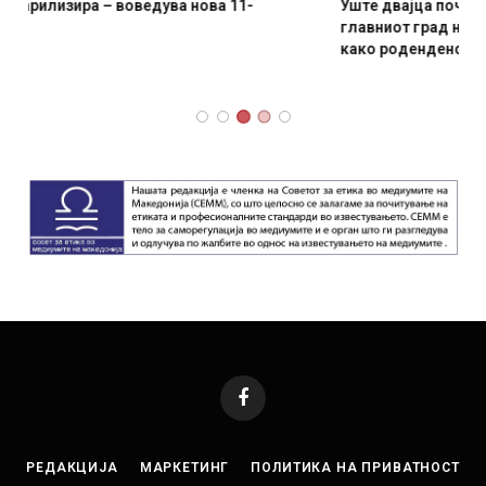
Уште двајца починаа од повредите во ресторан во
главниот град на Русуија – експлозивот бил завиткан
како роденденски подарок
AUGUST 2, 2026
Facebook