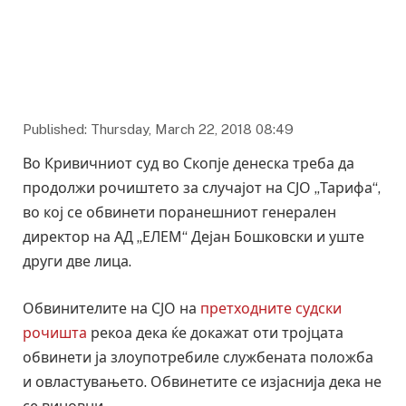
Published: Thursday, March 22, 2018 08:49
Во Кривичниот суд во Скопје денеска треба да
продолжи рочиштето за случајот на СЈО „Тарифа“,
во кој се обвинети поранешниот генерален
директор на АД „ЕЛЕМ“ Дејан Бошковски и уште
други две лица.
Обвинителите на СЈО на
претходните судски
рочишта
рекоа дека ќе докажат оти тројцата
обвинети ја злоупотребиле службената положба
и овластувањето. Обвинетите се изјаснија дека не