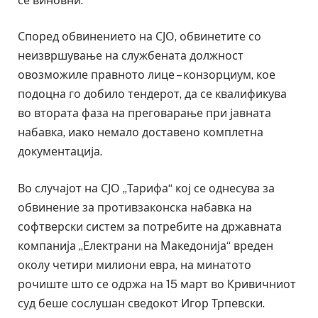
се виновни.
Според обвинението на СЈО, обвинетите со
неизвршување на службената должност
овозможиле правното лице – конзорциум, кое
подоцна го добило тендерот, да се квалификува
во втората фаза на преговарање при јавната
набавка, иако немало доставено комплетна
документација.
Во случајот на СЈО „Тарифа“ кој се однесува за
обвинение за противзаконска набавка на
софтверски систем за потребите на државната
компанија „Електрани на Македонија“ вреден
околу четири милиони евра, на минатото
рочиште што се одржа на 15 март во Кривичниот
суд беше сослушан сведокот Игор Трпевски.