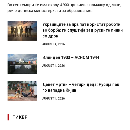
ВЕСТИ
AUGUST 6, 2026
Во септември ќе има околу 4.900 првачиња помалку од лани,
рече денеска министерката за образование…
Украинците за прв пат користат роботи
во борба: ги спуштија зад руските линии
со дрон
AUGUST 4, 2026
Илинден 1903 – АСНОМ 1944
AUGUST 1, 2026
Девет мртви – четири деца: Русија пак
го нападна Кијив
AUGUST 1, 2026
ТИКЕР