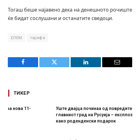
Тогаш беше најавено дека на денешното рочиште
ќе бидат сослушани и останатите сведоци.
ЕЛЕМ
тарифа
Facebook
Twitter
LinkedIn
Email
ТИКЕР
Уште двајца починаа од повредите во ресторан во
главниот град на Русуија – експлозивот бил завиткан
како роденденски подарок
AUGUST 2, 2026