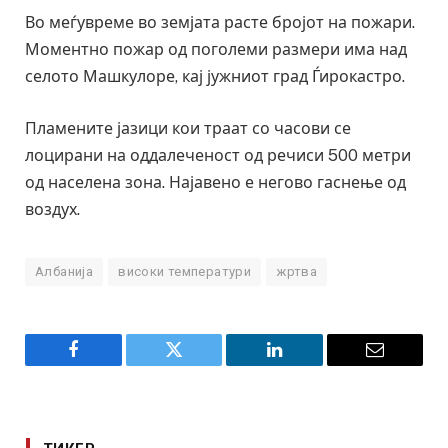
Во меѓувреме во земјата расте бројот на пожари.
Моментно пожар од поголеми размери има над
селото Машкулоре, кај јужниот град Ѓирокастро.
Пламените јазици кои траат со часови се
лоцирани на оддалеченост од речиси 500 метри
од населена зона. Најавено е негово гаснење од
воздух.
Албанија
високи температури
жртва
Facebook
Twitter
LinkedIn
Email