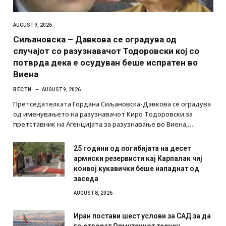
AUGUST 9, 2026
Сиљановска – Давкова се оградува од
случајот со разузнавачот Тодоровски кој со
потврда дека е осудуван беше испратен во
Виена
ВЕСТИ
AUGUST 9, 2026
Претседателката Гордана Сиљановска-Давкова се оградува
од именувањето на разузнавачот Киро Тодоровски за
претставник на Агенцијата за разузнавање во Виена,…
25 години од погибијата на десет
армиски резервисти кај Карпалак чиј
конвој кукавички беше нападнат од
заседа
AUGUST 8, 2026
Иран постави шест услови за САД за да
го отворат Ормутскиот теснец