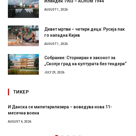
Илинден 1903 – АСНОМ 1944
AUGUST 1, 2026
Девет мртви – четири деца: Русија пак
го нападна Кијив
AUGUST 1, 2026
Собрание: Сторниран е законот за
„Скопје град на културата без тендери“
JULY 29, 2026
ТИКЕР
нска се милитарилизира – воведува нова 11-
Уште дв
ечна воена
главнио
како ро
T 4, 2026
AUGUST 2, 