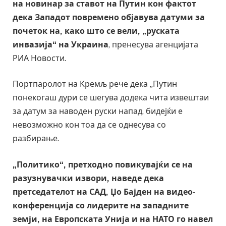
на новинар за ставот на Путин кон фактот
дека Западот повремено објавува датуми за
почеток на, како што се вели, „руската
инвазија“ на Украина
, пренесува агенцијата
РИА Новости.
Портпаролот на Кремљ рече дека „Путин
понекогаш дури се шегува додека чита извештаи
за датум за наводен руски напад, бидејќи е
невозможно кон тоа да се однесува со
разбирање.
„Политико“, претходно повикувајќи се на
разузнувачки извори, наведе дека
претседателот на САД, Џо Бајден на видео-
конференција со лидерите на западните
земји, на Европската Унија и на НАТО го навел