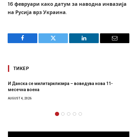
16 февруари како датум за наводна инвазија
на Русија врз Украина
.
Facebook
Twitter
LinkedIn
Email
ТИКЕР
ра – воведува нова 11-
Уште двајца починаа од повр
главниот град на Русуија – е
како роденденски подарок
AUGUST 2, 2026