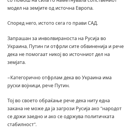
со помош на сила го наметнувала сопствениот
модел на земјите од источна Европа.
Според него, истото сега го прави САД.
Запрашан за инволвираноста на Русија во
Украина, Путин ги отфрли сите обвиненија и рече
дека не помогаат никој во источниот дел на
земјата.
– Категорично отфрлам дека во Украина има
руски војници, рече Путин.
Тој во своето обраќање рече дека ниту една
закана не може да ја загрози Русија ако “народот
се држи заедно и ако се одржува политичката
стабилност“.