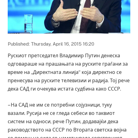
Published: Thursday, April 16, 2015 16:20
Рускиот претседател Владимир Путин денеска
одговараше на прашањата на руските граѓани за
време на „Директната линија“ која директно се
пренесува на руските телевизии и радија. Тој рече
дека САД ги очекува истата судбина како СССР.
– На САД не им се потребни сојузници, туку
вазали. Русија не се гледа себеси во таквиот
систем на односи, рече Путин, додавајќи дека
раководството на СССР по Втората светска војна