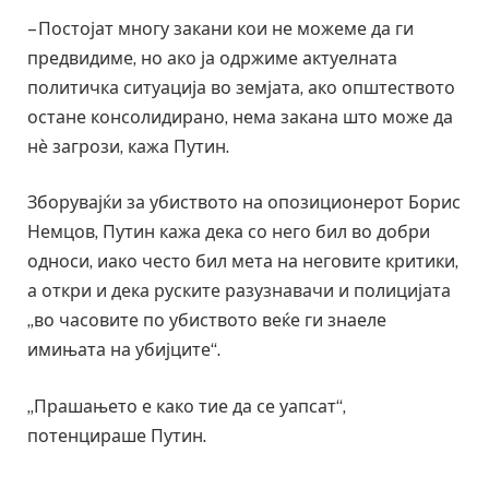
– Постојат многу закани кои не можеме да ги
предвидиме, но ако ја одржиме актуелната
политичка ситуација во земјата, ако општеството
остане консолидирано, нема закана што може да
нѐ загрози, кажа Путин.
Зборувајќи за убиството на опозиционерот Борис
Немцов, Путин кажа дека со него бил во добри
односи, иако често бил мета на неговите критики,
а откри и дека руските разузнавачи и полицијата
„во часовите по убиството веќе ги знаеле
имињата на убијците“.
„Прашањето е како тие да се уапсат“,
потенцираше Путин.