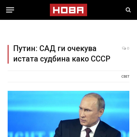
Путин: САД ги очекува
0
истата судбина како СССР
СВЕТ