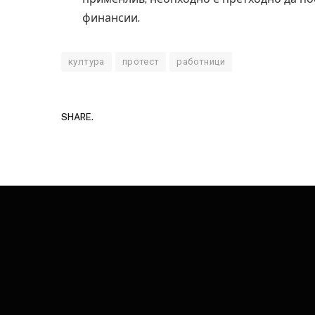
финансии.
култура
протест
работници
SHARE.