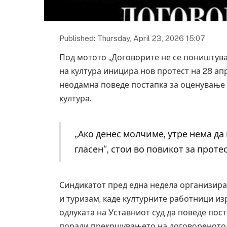
Published: Thursday, April 23, 2026 15:07
Под мотото „Договорите не се поништува
на култура иницира нов протест на 28 апри
неодамна поведе постапка за оценување 
култура.
„Ако денес молчиме, утре нема да
гласен“, стои во повикот за проте
Синдикатот пред една недела организира
и туризам, каде културните работници изр
одлуката на Уставниот суд да поведе пос
поради прекршувањето на договореното в