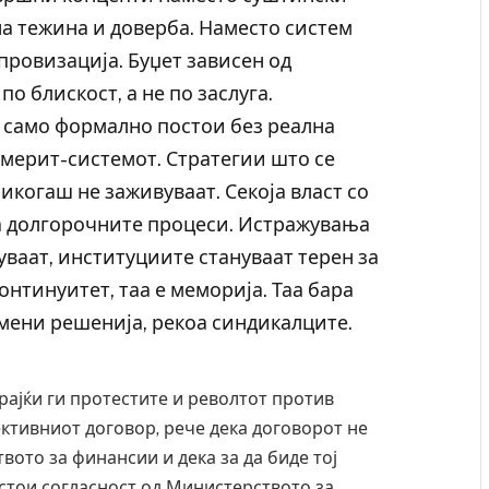
а тежина и доверба. Наместо систем
провизација. Буџет зависен од
о блискост, а не по заслуга.
а само формално постои без реална
мерит-системот. Стратегии што се
 никогаш не заживуваат. Секоја власт со
 на долгорочните процеси. Истражувања
уваат, институциите стануваат терен за
онтинуитет, таа е меморија. Таа бара
мени решенија, рекоа синдикалците.
ајќи ги протестите и револтот против
ективниот договор, рече дека договорот не
ото за финансии и дека за да биде тој
стои согласност од Министерството за