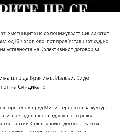
ат. Уметниците не се понижуваат“, Синдикатот
л од 13 часот, овој пат пред Уставниот суд, кој
на уставноста на Колективниот договор за
 има што да браниме. Излези. Биде
стот на Синдикатот.
ше протест и пред Министерството за култура
азија незадоволство од, како што рекоа,
тапка против Колективниот договор, како и
о начинот на пресметка на платите.