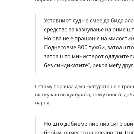
Уставниот суд не смее да биде ал
средство за казнување на оние што
Но ова не е прашање на милостин
Поднесовме 800 тужби, затоа што 
затоа што министерот одлуките ги 
без синдикатите“, рекоа меѓу дру
Оттаму порачаа дека културата не е трошо
вложуваш во културата, толку повеќе добив
Уште двајца починаа од
народ.
во главниот град на Рус
завиткан како роденден
AUGUST 2, 2026
Но што добивме ние низ сите ови
бројки, наместо на вредности. П