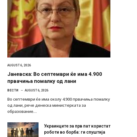
AUGUST 6, 2026
Јаневска: Во септември ќе има 4.900
првачиња помалку од лани
ВЕСТИ
AUGUST 6, 2026
Во септември ќе има околу 4.900 првачиња помалку
од лани, рече денеска министерката за
образование…
Украинците за прв пат користат
роботи во борба: ги спуштија