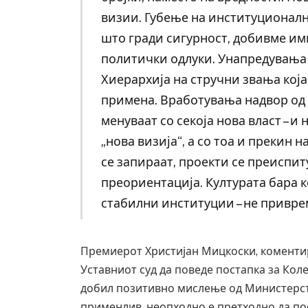
визии. Губење на институционалн
што гради сигурност, добивме им
политички одлуки. Унапредувања п
Хиерархија на стручни звања кој
примена. Вработувања надвор од 
менуваат со секоја нова власт – и
„нова визија“, а со тоа и прекин
се запираат, проекти се преиспит
преориентација. Културата бара к
стабилни институции – не привре
Премиерот Христијан Мицкоски, коментир
Уставниот суд да поведе постапка за Кол
добил позитивно мислење од Министерств
применлив, неопходно е претходно да по