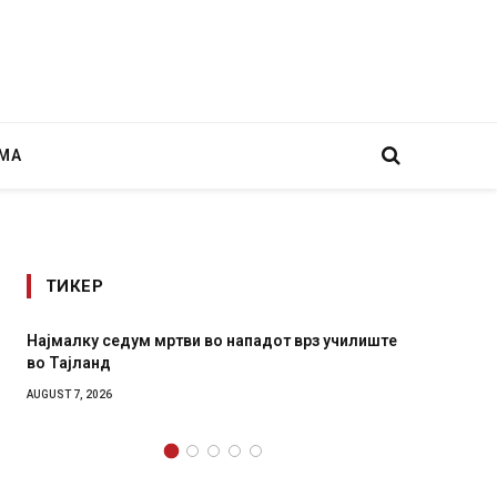
МА
ТИКЕР
илиште
СОЗИС: Украинците повеќе им веруваат на
генералите отколку на Зеленски
AUGUST 7, 2026