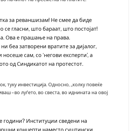
атка за реваншизам! Не смее да биде
 се гласни, што бараат, што постојат!
а. Ова е прашање на права.
ни беа затворени вратите за дијалог,
носеше сам, со ‘негови експерти’, а
гото од Синдикатот на протестот.
к, туку инвестиција. Односно, „колку повеќе
аш – во луѓето, во свеста, во иднината на овој
 повредите во ресторан
Најмалку седум мртви во нападот 
уија – експлозивот бил
во Тајланд
ски подарок
AUGUST 7, 2026
е години? Институции сведени на
овршни концепти наместо суштински