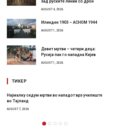
зад руските линии со дрон
AUGUST 4, 2026
Илинден 1903 – АСНОМ 1944
AUGUST 1, 2026
Девет мртви – четири деца:
Русија пак го нападна Кијив
AUGUST 1, 2026
ТИКЕР
врз училиште
СОЗИС: Украинците повеќе им веруваат на
генералите отколку на Зеленски
AUGUST 7, 2026