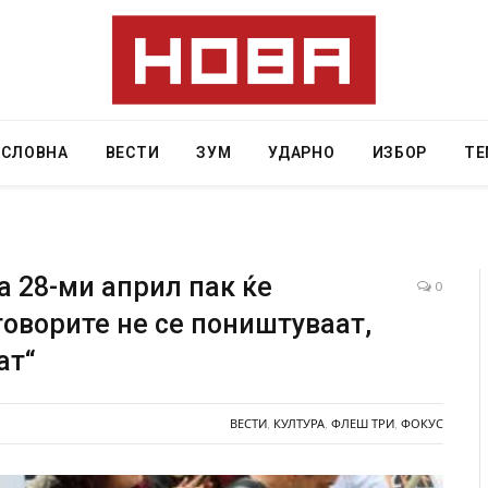
АСЛОВНА
ВЕСТИ
ЗУМ
УДАРНО
ИЗБОР
ТЕ
а 28-ми април пак ќе
0
говорите не се поништуваат,
дите во ресторан
Најмалку седум мртви во нападот врз уч
ат“
 експлозивот бил
во Тајланд
одарок
AUGUST 7, 2026
ВЕСТИ
,
КУЛТУРА
,
ФЛЕШ ТРИ
,
ФОКУС