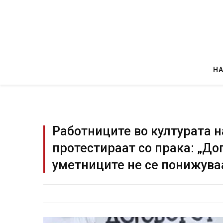
Н
Работниците во културата н
протестираат со прака: „До
Уште двајца починаа од повре
уметниците не се понижува
во главниот град на Русуија –
завиткан како роденденски п
AUGUST 2, 2026