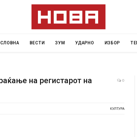
АСЛОВНА
ВЕСТИ
ЗУМ
УДАРНО
ИЗБОР
ТЕ
враќање на регистарот на
0
Грција: Горат Парос, Андрос, Калимнос, Крит, …
JULY 30, 2026
КУЛТУРА