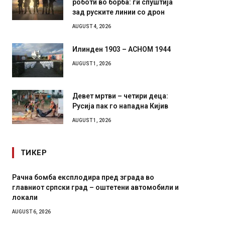
роботи во борба: ги спуштија
зад руските линии со дрон
AUGUST 4, 2026
Илинден 1903 – АСНОМ 1944
AUGUST 1, 2026
Девет мртви – четири деца:
Русија пак го нападна Кијив
AUGUST 1, 2026
ТИКЕР
Рачна бомба експлодира пред зграда во
И Данс
главниот српски град – оштетени автомобили и
11-мес
локали
AUGUST 4,
AUGUST 6, 2026