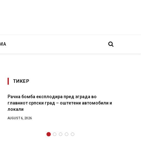
МА
ТИКЕР
Рачна бомба експлодира пред зграда во
И Данс
главниот српски град – оштетени автомобили и
11-мес
локали
AUGUST 4,
AUGUST 6, 2026