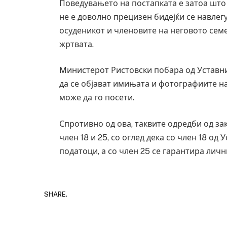
Поведувањето на постапката е затоа што С
не е доволно прецизен бидејќи се навлег
осуденикот и членовите на неговото семе
жртвата.
Mинистерот Ристовски побара од Уставни
да се објават имињата и фотографиите на 
може да го посети.
Спротивно од ова, таквите одредби од за
член 18 и 25, со оглед дека со член 18 од
податоци, а со член 25 се гарантира личн
SHARE.