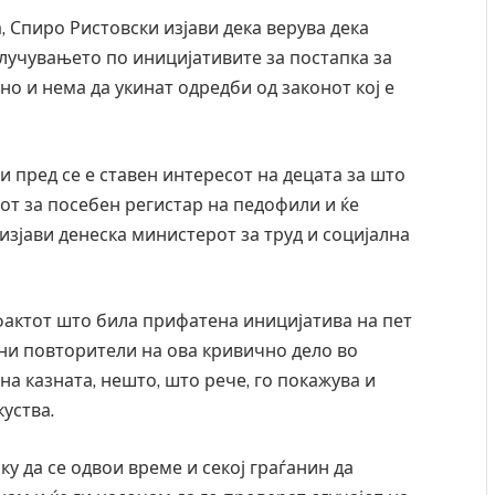
, Спиро Ристовски изјави дека верува дека
лучувањето по иницијативите за постапка за
но и нема да укинат одредби од законот кој е
и пред се е ставен интересот на децата за што
от за посебен регистар на педофили и ќе
изјави денеска министерот за труд и социјална
фактот што била прифатена иницијатива на пет
лни повторители на ова кривично дело во
на казната, нешто, што рече, го покажува и
уства.
у да се одвои време и секој граѓанин да