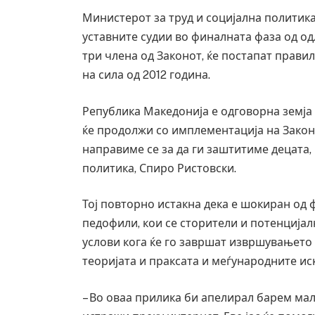
Министерот за труд и социјална политика
уставните судии во финалната фаза од од
три члена од Законот, ќе постапат правил
на сила од 2012 година.
Република Македонија е одговорна земја 
ќе продолжи со имплементација на Закон
направиме се за да ги заштитиме децата, 
политика, Спиро Ристовски.
Тој повторно истакна дека е шокиран од 
педофили, кои се сторители и потенција
услови кога ќе го завршат извршувањето 
теоријата и праксата и меѓународните иск
– Во оваа прилика би апелирал барем малк