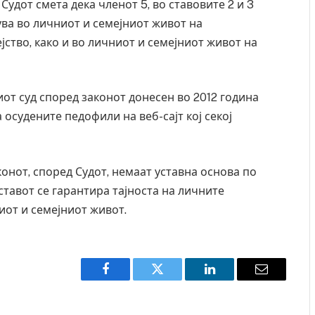
удот смета дека членот 5, во ставовите 2 и 3
ува во личниот и семејниот живот на
јство, како и во личниот и семејниот живот на
от суд според законот донесен во 2012 година
осудените педофили на веб-сајт кој секој
конот, според Судот, немаат уставна основа по
 Уставот се гарантира тајноста на личните
иот и семејниот живот.
Грција: Горат Парос, Андрос, Калимнос, Крит, …
JULY 30, 2026
Facebook
Twitter
LinkedIn
Email