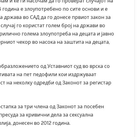
нам и ќе ги насочам да го проверат случајот на
4 година е злоупотребено по сите основи и е
та држава во САД да го донесе првиот закон за
случај го користат голем број на држави во
 прилично голема злоупотреба на децата и јавно
ерниот чекор во насока на заштита на децата,
 образложението од Уставниот суд во врска со
тивата на пет педофили кои издржуваат
ост на неколку одредби од Законот за регистар
стапка за три члена од Законот за посебен
пресуда за кривични дела за сексуална
ија, донесен во 2012 година.