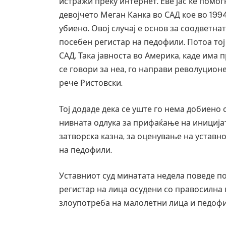
истражи преку интернет. Еве јас ќе помог
девојчето Меган Канка во САД кое во 199
убиено. Овој случај е основ за соодветна
посебен регистар на педофили. Потоа тој 
САД. Така јавноста во Америка, каде има
се говори за неа, го направи револуцион
рече Ристовски.
Тој додаде дека се уште го нема добиено
нивната одлука за прифаќање на иниција
затворска казна, за оценување на уставн
на педофили.
Уставниот суд минатата недела поведе по
регистар на лица осудени со правосилна 
злоупотреба на малолетни лица и педофил