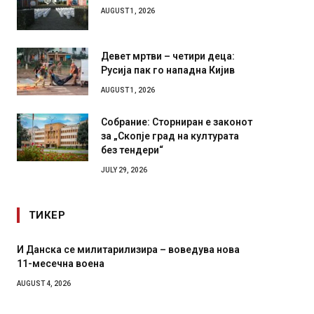
AUGUST 1, 2026
Девет мртви – четири деца:
Русија пак го нападна Кијив
AUGUST 1, 2026
Собрание: Сторниран е законот
за „Скопје град на културата
без тендери“
JULY 29, 2026
ТИКЕР
анска се милитарилизира – воведува нова
Уште двајца п
месечна воена
во главниот гр
завиткан како
ST 4, 2026
AUGUST 2, 2026