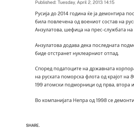
Published: Tuesday, April 2, 2013 14:15
Русија до 2014 година ќе ја демонтира п
била повлечена од воениот состав на рус
Анзулатова, шефица на прес-службата на
Анзулатова додава дека последната подмо
биде отстранет нуклеарниот отпад.
Според податоците на државната корпорац
на руската поморска флота од крајот на 
199 атомски подморници од прва, втора и
Во компанијата Непра од 1998 се демонт
SHARE.