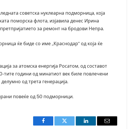
оследната советска нуклеарна подморница, која
ката поморска флота, изјавила денес Ирина
 претпријатието за ремонт на бродови Непра.
рница ќе биде со име „Краснодар“ од која ќе
ија за атомска енергија Росатом, од составот
80-тите години од минатиот век биле повлечени
 делумно од трета генерација.
ирани повеќе од 50 подморници.
Facebook
Twitter
LinkedIn
Email