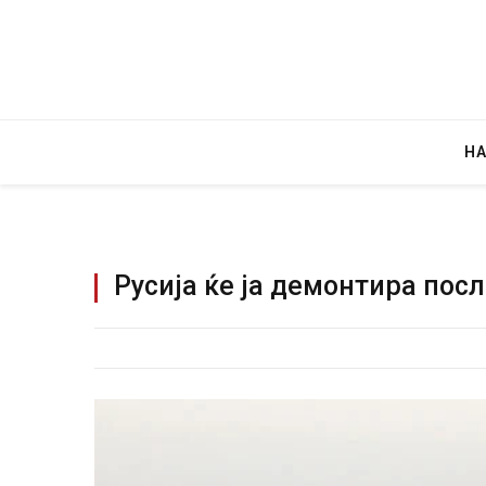
Н
Русија ќе ја демонтира по
Руска
за „в
JULY 29,