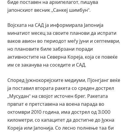
биде поставен на архипелагот, пишува
јапонскиот весник „Санкеј шимбун“.
Војската на САД ја информирала Јапонија
минатиот месец за своите планови да испрати
ваков авион во периодот меѓу јуни и септември,
но плановите биле забрзани поради
активностите на Северна Кореја, која се повеќе
им се заканува на соседите и САД.
Според јужнокорејските медиуми, Пјонгјанг веќе
ја поставил втората ракета со среден дострел
„Мусудан“ на својот источен брег. Ракетата
првпат е претставена на воена парада во
октомври 2010 година, има дострел од 3.000
километри, со капацитет да достигне до Јужна
Кореја или Јапонија. Со лесно полнење таа би