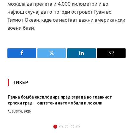
можела да прелета и 4.000 километри и во
најлош случај да го погоди островот Гуам во
Тихиот Океан, каде се наоѓаат важни американски
воени бази.
Facebook
Twitter
LinkedIn
Email
ТИКЕР
Рачна бомба експлодира пред зграда во главниот
српски град – оштетени автомобили и локали
AUGUST 6, 2026