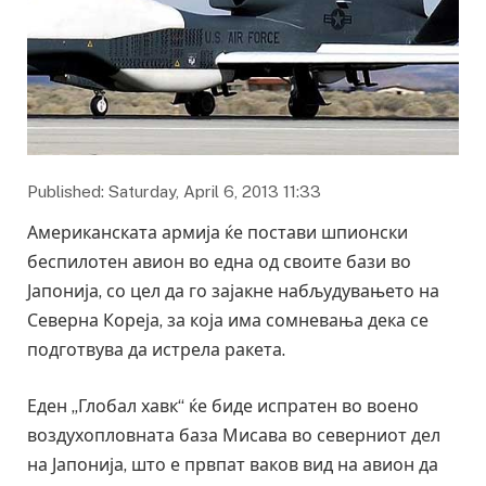
Published: Saturday, April 6, 2013 11:33
Американската армија ќе постави шпионски
беспилотен авион во една од своите бази во
Јапонија, со цел да го зајакне набљудувањето на
Северна Кореја, за која има сомневања дека се
подготвува да истрела ракета.
Еден „Глобал хавк“ ќе биде испратен во воено
воздухопловната база Мисава во северниот дел
на Јапонија, што е првпат ваков вид на авион да