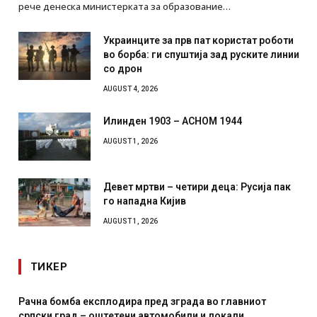
рече денеска министерката за образование…
Украинците за прв пат користат роботи
во борба: ги спуштија зад руските линии
со дрон
AUGUST 4, 2026
Илинден 1903 – АСНОМ 1944
AUGUST 1, 2026
Девет мртви – четири деца: Русија пак
го нападна Кијив
AUGUST 1, 2026
ТИКЕР
Рачна бомба експлодира пред зграда во главниот
српски град – оштетени автомобили и локали