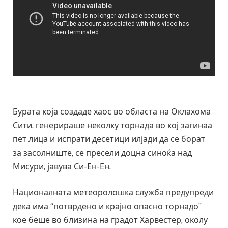
Бурата која создаде хаос во областа на Оклахома
Сити, генерираше неколку торнада во кој загинаа
пет лица и испрати десетици илјади да се борат
за засолниште, се пресели доцна синоќа над
Мисури, јавува Си-Ен-Ен.
Националната метеоролошка служба предупреди
дека има “потврдено и крајно опасно торнадо”
кое беше во близина на градот Харвестер, околу