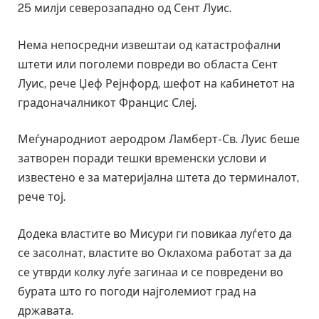
25 милји северозападно од Сент Луис.
Нема непосредни извештаи од катастрофални
штети или поголеми повреди во областа Сент
Луис, рече Џеф Рејнфорд, шефот на кабинетот на
градоначалникот Францис Слеј.
Меѓународниот аеродром Ламберт-Св. Луис беше
затворен поради тешки временски услови и
известено е за материјална штета до терминалот,
рече тој.
Додека властите во Мисури ги повикаа луѓето да
се засолнат, властите во Оклахома работат за да
се утврди колку луѓе загинаа и се повредени во
бурата што го погоди најголемиот град на
државата.