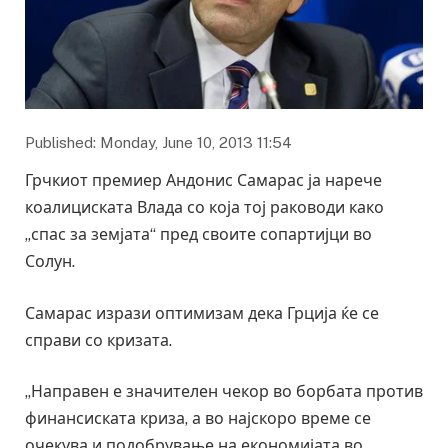
Published: Monday, June 10, 2013 11:54
Грчкиот премиер Андонис Самарас ја нарече
коалициската Влада со која тој раководи како
„спас за земјата“ пред своите сопартијци во
Солун.
Самарас изрази оптимизам дека Грција ќе се
справи со кризата.
„Направен е значителен чекор во борбата против
финансиската криза, а во најскоро време се
очекува и подобрување на економијата во